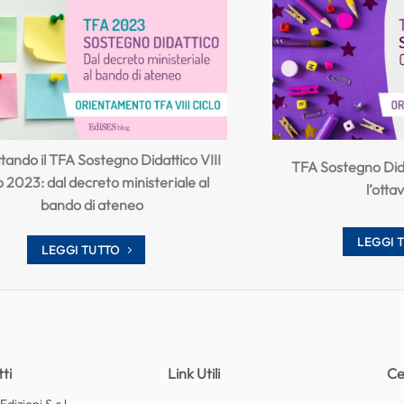
tando il TFA Sostegno Didattico VIII
TFA Sostegno Dida
o 2023: dal decreto ministeriale al
l’otta
bando di ateneo
LEGGI 
LEGGI TUTTO
ti
Link Utili
Ce
dizioni S.r.l.