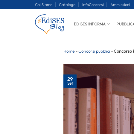
Salta
Chi Siamo
Catalogo
InfoConcorsi
Ammissioni
ai
contenuti
EDISES INFORMA
PUBBLIC
Home
»
Concorsi pubblici
»
Concorso b
29
Set