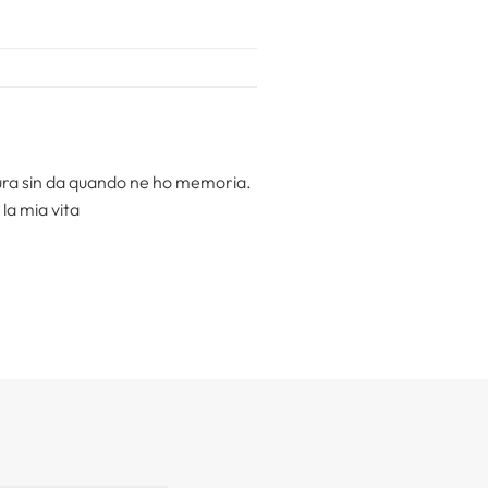
.
ttura sin da quando ne ho memoria.
la mia vita