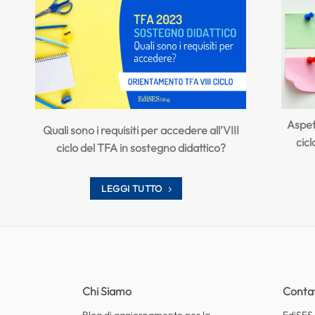
Aspet
Quali sono i requisiti per accedere all’VIII
cicl
ciclo del TFA in sostegno didattico?
LEGGI TUTTO
Chi Siamo
Contat
Blog di aggiornamento per la
EdiSES E