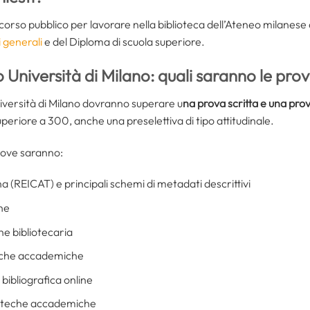
orso pubblico per lavorare nella biblioteca dell’Ateneo milanese 
i generali
e del Diploma di scuola superiore.
 Università di Milano: quali saranno le pr
niversità di Milano dovranno superare u
na prova scritta e una pro
periore a 300, anche una preselettiva di tipo attitudinale.
rove saranno:
a (REICAT) e principali schemi di metadati descrittivi
one
ne bibliotecaria
oteche accademiche
bibliografica online
ioteche accademiche