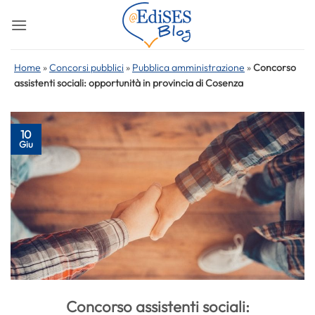
Salta
ai
contenuti
Home
»
Concorsi pubblici
»
Pubblica amministrazione
»
Concorso
assistenti sociali: opportunità in provincia di Cosenza
10
Giu
Concorso assistenti sociali: