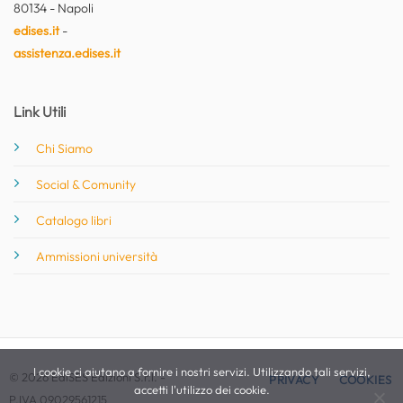
80134 - Napoli
edises.it
-
assistenza.edises.it
Link Utili
Chi Siamo
Social & Comunity
Catalogo libri
Ammissioni università
I cookie ci aiutano a fornire i nostri servizi. Utilizzando tali servizi,
© 2026 EdiSES Edizioni S.r.l. -
PRIVACY
COOKIES
accetti l'utilizzo dei cookie.
P.IVA 09029561215