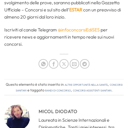
svolgimento delle prove, saranno pubblicati nella Gazzetta
Ufficiale – Concorsi e sul sito dell’
ESTAR
con un preavviso di
almeno 20 giorni dal loro inizio.
Iscriviti al canale Telegram
@infoconcorsiEdiSES
per
ricevere news e aggiornamenti in tempo reale sui nuovi
concorsi.
Questo elemento è stato inserito in
Altre opportunità nella sanità
,
Concorsi
Sanitari
e taggato
bandi di concorso
,
concorsi assistenti sanitari
.
MICOL DIODATO
Laureata in Scienze Internazionali e
Diplomatiche. Tanti i miei interessi, tra