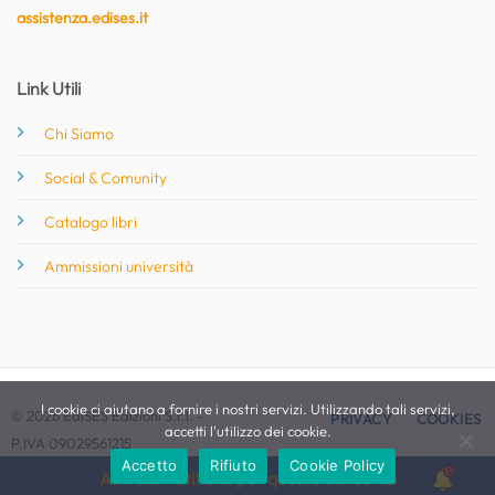
assistenza.edises.it
Link Utili
Chi Siamo
Social & Comunity
Catalogo libri
Ammissioni università
I cookie ci aiutano a fornire i nostri servizi. Utilizzando tali servizi,
© 2026 EdiSES Edizioni S.r.l. -
PRIVACY
COOKIES
accetti l'utilizzo dei cookie.
P.IVA 09029561215
Accetto
Rifiuto
Cookie Policy
Attiva le notifiche per questo concorso