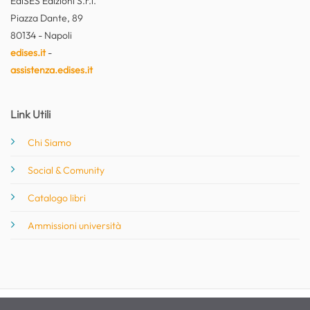
EdiSES Edizioni S.r.l.
Piazza Dante, 89
80134 - Napoli
edises.it
-
assistenza.edises.it
Link Utili
Chi Siamo
Social & Comunity
Catalogo libri
Ammissioni università