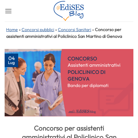
Salta
ai
contenuti
Home
»
Concorsi pubblici
»
Concorsi Sanitari
»
Concorso per
assistenti amministrativi al Policlinico San Martino di Genova
04
Lug
Concorso per assistenti
amministrativi al Policlinico San