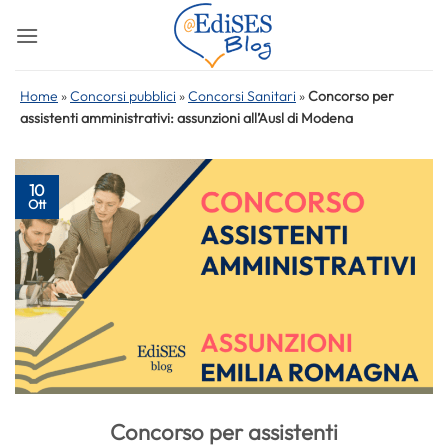
Salta
ai
contenuti
Home
»
Concorsi pubblici
»
Concorsi Sanitari
»
Concorso per
assistenti amministrativi: assunzioni all’Ausl di Modena
10
Ott
Concorso per assistenti