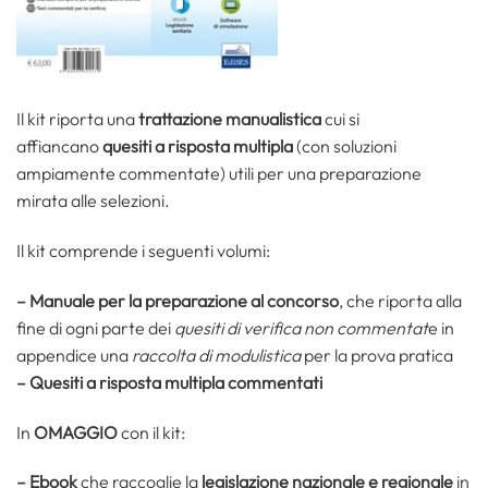
Il kit riporta una
trattazione manualistica
cui si
affiancano
quesiti a risposta multipla
(con soluzioni
ampiamente commentate) utili per una preparazione
mirata alle selezioni.
Il kit comprende i seguenti volumi:
– Manuale per la preparazione al concorso
, che riporta alla
fine di ogni parte dei
quesiti di verifica non commentat
e in
appendice una
raccolta di modulistica
per la prova pratica
– Quesiti a risposta multipla commentati
In
OMAGGIO
con il kit:
– Ebook
che raccoglie la
legislazione nazionale e regionale
in