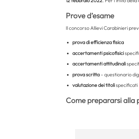
12 febbraio 2022
. Per l’invio del
Prove d’esame
Il concorso Allievi Carabinieri pr
prova di efficienza fisica
accertamenti psicofisici
specifi
accertamenti attitudinali
specif
prova scritta
– questionario dig
valutazione dei titoli
specificati 
Come prepararsi alla p