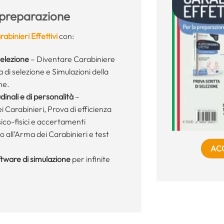
 preparazione
abinieri Effettivi
con:
selezione
– Diventare Carabiniere
a di selezione e Simulazioni della
ne.
dinali e di personalità
–
ei Carabinieri, Prova di efficienza
sico-fisici e accertamenti
so all’Arma dei Carabinieri e test
AC
tware di simulazione
per infinite