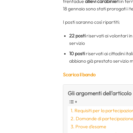
trentadue
allievi carabinieri
in fer
18 gennaio sono stati prorogati i 
I posti saranno così ripartiti:
22 posti
riservati ai volontari 
servizio
10 posti
riservati ai cittadini i
abbiano già prestato servizio mi
Scarica il bando
Gli argomenti dell'articolo
Requisiti per la partecipazio
Domande di partecipazione: 
Prove d’esame