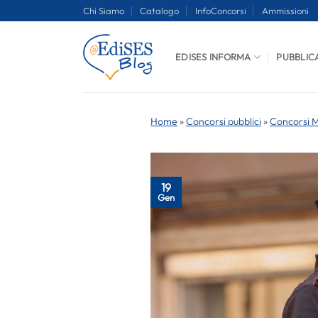
Salta
Chi Siamo
Catalogo
InfoConcorsi
Ammissioni
ai
contenuti
EDISES INFORMA
PUBBLIC
Home
»
Concorsi pubblici
»
Concorsi Mi
19
Gen