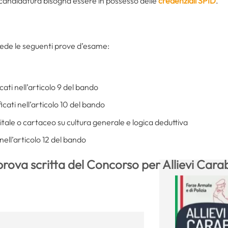
la candidatura bisogna essere in possesso delle
credenziali SPID
.
evede le seguenti prove d’esame:
cati nell’articolo 9 del bando
icati nell’articolo 10 del bando
itale o cartaceo su cultura generale e logica deduttiva
nell’articolo 12 del bando
rova scritta del Concorso per Allievi Carabi