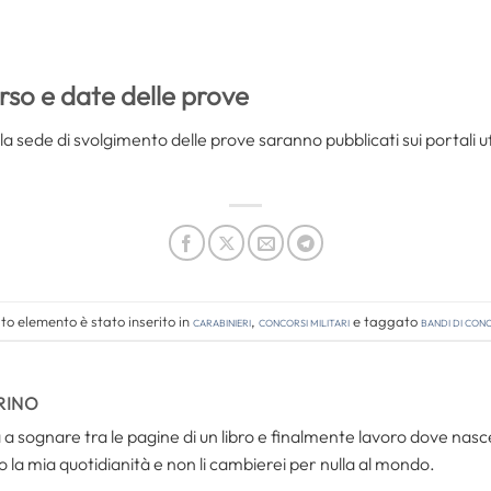
rso e date delle prove
la sede di svolgimento delle prove saranno pubblicati sui portali uffi
o elemento è stato inserito in
Carabinieri
,
Concorsi Militari
e taggato
bandi di con
RINO
a sognare tra le pagine di un libro e finalmente lavoro dove nasce
 la mia quotidianità e non li cambierei per nulla al mondo.