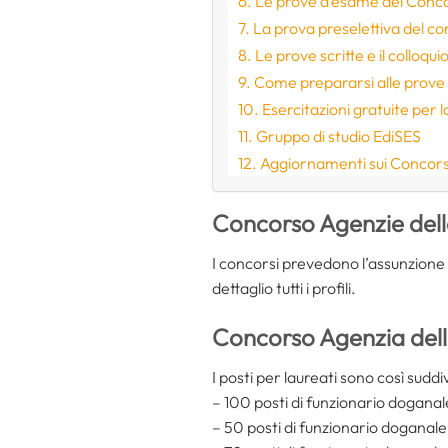
Le prove d’esame dei Conco
La prova preselettiva del c
Le prove scritte e il colloqui
Come prepararsi alle prove
Esercitazioni gratuite per
Gruppo di studio EdiSES
Aggiornamenti sui Concors
Concorso Agenzie delle
I concorsi prevedono l’assunzione d
dettaglio tutti i profili.
Concorso Agenzia delle
I posti per laureati sono così suddiv
– 100 posti di funzionario dogan
– 50 posti di funzionario doganale