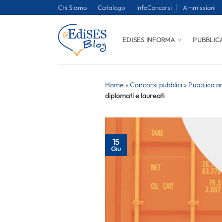
Salta
Chi Siamo
Catalogo
InfoConcorsi
Ammissioni
ai
contenuti
EDISES INFORMA
PUBBLIC
Home
»
Concorsi pubblici
»
Pubblica a
diplomati e laureati
15
Giu