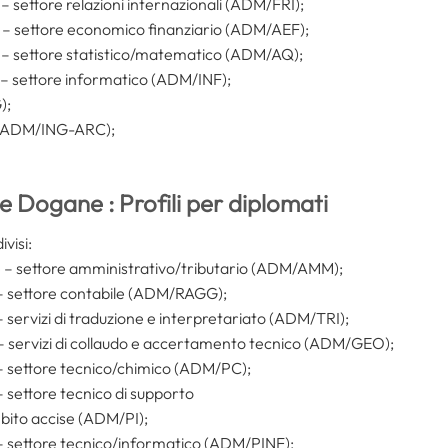
 – settore relazioni internazionali (ADM/FRI);
e – settore economico finanziario (ADM/AEF);
e – settore statistico/matematico (ADM/AQ);
e – settore informatico (ADM/INF);
);
to (ADM/ING-ARC);
 Dogane : Profili per diplomati
ivisi:
e – settore amministrativo/tributario (ADM/AMM);
 – settore contabile (ADM/RAGG);
– servizi di traduzione e interpretariato (ADM/TRI);
 – servizi di collaudo e accertamento tecnico (ADM/GEO);
 – settore tecnico/chimico (ADM/PC);
– settore tecnico di supporto
mbito accise (ADM/PI);
 – settore tecnico/informatico (ADM/PINF);