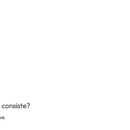
 consiste?
va.