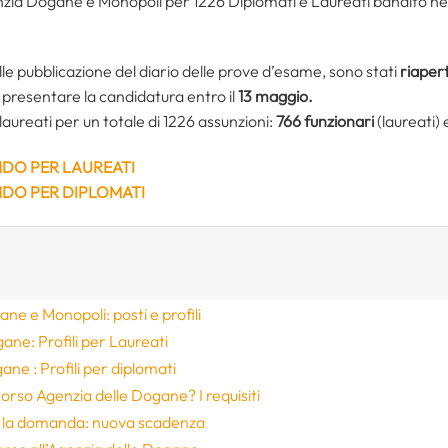
zia Dogane e Monopoli per 1226 Diplomati e Laureati bandito nel
lle pubblicazione del diario delle prove d’esame, sono stati
riapert
ti, presentare la candidatura entro il
13 maggio.
laureati per un totale di 1226 assunzioni:
766 funzionari
(laureati)
NDO PER LAUREATI
NDO PER DIPLOMATI
e e Monopoli: posti e profili
ne: Profili per Laureati
ne : Profili per diplomati
orso Agenzia delle Dogane? I requisiti
 la domanda: nuova scadenza