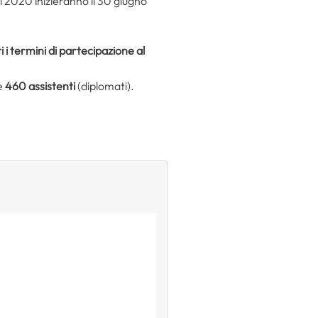
 2020 inizieranno il 30 giugno
i i termini di partecipazione al
 e
460 assistenti
(diplomati).