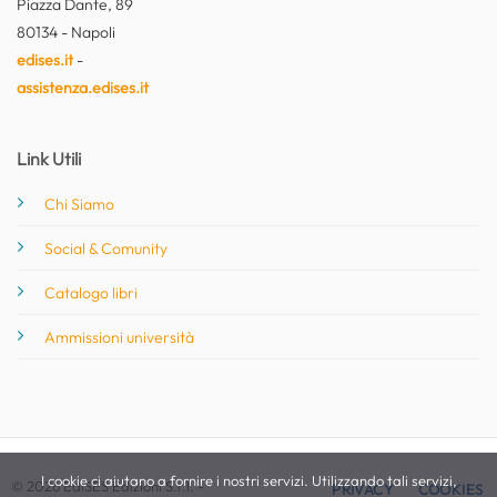
Piazza Dante, 89
80134 - Napoli
edises.it
-
assistenza.edises.it
Link Utili
Chi Siamo
Social & Comunity
Catalogo libri
Ammissioni università
I cookie ci aiutano a fornire i nostri servizi. Utilizzando tali servizi,
© 2026 EdiSES Edizioni S.r.l. -
PRIVACY
COOKIES