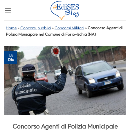
Salta
ai
contenuti
Home
»
Concorsi pubblici
»
Concorsi Militari
»
Concorso Agenti di
Polizia Municipale nel Comune di Forio-Ischia (NA)
13
Dic
Concorso Agenti di Polizia Municipale