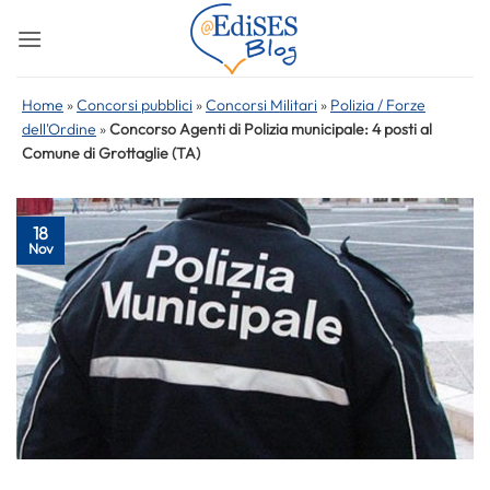
Salta
ai
contenuti
Home
»
Concorsi pubblici
»
Concorsi Militari
»
Polizia / Forze
dell'Ordine
»
Concorso Agenti di Polizia municipale: 4 posti al
Comune di Grottaglie (TA)
18
Nov