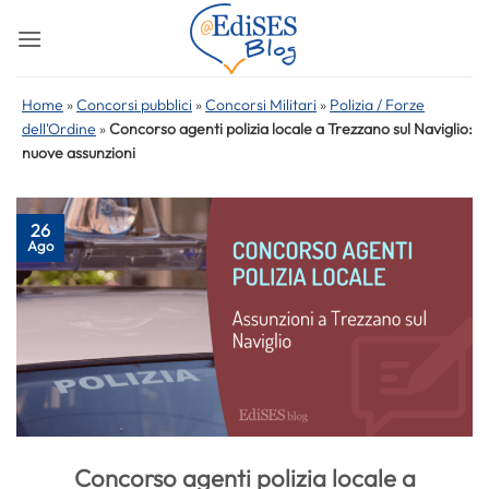
Salta
ai
contenuti
Home
»
Concorsi pubblici
»
Concorsi Militari
»
Polizia / Forze
dell'Ordine
»
Concorso agenti polizia locale a Trezzano sul Naviglio:
nuove assunzioni
26
Ago
Concorso agenti polizia locale a