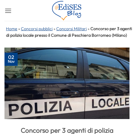
Salta
ai
contenuti
Home
»
Concorsi pubblici
»
Concorsi Militari
»
Concorso per 3 agenti
di polizia locale presso il Comune di Peschiera Borromeo (Milano)
02
Nov
Concorso per 3 agenti di polizia