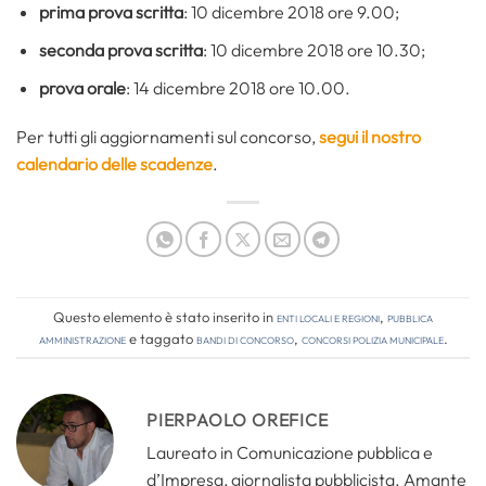
prima prova scritta
: 10 dicembre 2018 ore 9.00;
seconda prova scritta
: 10 dicembre 2018 ore 10.30;
prova orale
: 14 dicembre 2018 ore 10.00.
Per tutti gli aggiornamenti sul concorso,
segui il nostro
calendario delle scadenze
.
Questo elemento è stato inserito in
Enti locali e regioni
,
Pubblica
amministrazione
e taggato
bandi di concorso
,
concorsi polizia municipale
.
PIERPAOLO OREFICE
Laureato in Comunicazione pubblica e
d’Impresa, giornalista pubblicista. Amante