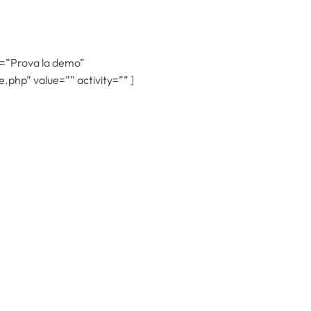
ion=”Prova la demo”
.php” value=”” activity=”” ]