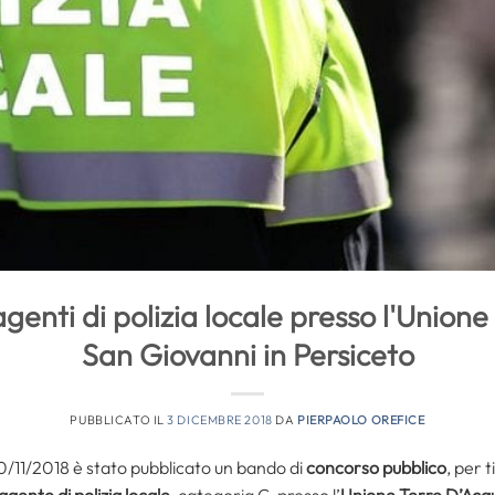
genti di polizia locale presso l'Unione
San Giovanni in Persiceto
PUBBLICATO IL
3 DICEMBRE 2018
DA
PIERPAOLO OREFICE
 30/11/2018 è stato pubblicato un bando di
concorso pubblico
, per 
 agente di polizia locale
, categoria C, presso l’
Unione Terre D’Acqu