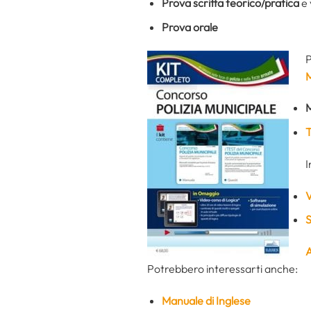
Prova scritta teorico/pratica
e 
Prova orale
M
M
T
I
V
S
A
Potrebbero interessarti anche:
Manuale di Inglese