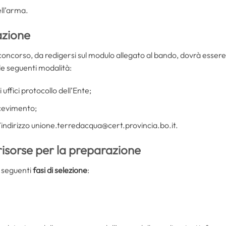
ell’arma.
azione
 concorso, da redigersi sul modulo allegato al bando, dovrà essere
le seguenti modalità:
uffici protocollo dell’Ente;
cevimento;
ll’indirizzo unione.terredacqua@cert.provincia.bo.it.
risorse per la preparazione
e seguenti
fasi di selezione
: