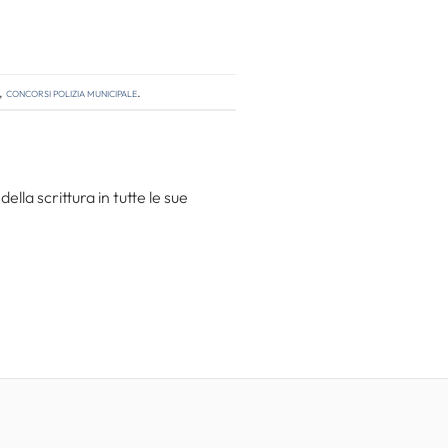
,
concorsi polizia municipale
.
la scrittura in tutte le sue