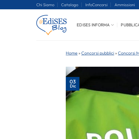
Salta
Chi Siamo
Catalogo
InfoConcorsi
Ammissioni
ai
contenuti
EDISES INFORMA
PUBBLIC
Home
»
Concorsi pubblici
»
Concorsi Mi
03
Dic