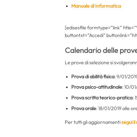
Manuale di Informatica
[edisesfile formtype=”link” title=
buttontxt=”Accedi” buttonlink=”htt
Calendario delle prov
Le prove di selezione si svolgeran
Prova di abilità fisica
: 9/01/201
Prova psico-attitudinale
: 10/01
Prova scritta teorico-pratica
: 
Prova orale
: 18/01/2019 alle o
Per tutti gli aggiornamenti
segui i