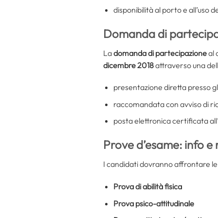
disponibilità al porto e all’uso d
Domanda di partecip
La
domanda di partecipazione
al
dicembre 2018
attraverso una del
presentazione diretta presso gli 
raccomandata con avviso di ri
posta elettronica certificata a
Prove d’esame: info e 
I candidati dovranno affrontare l
Prova di abilità fisica
Prova psico-attitudinale