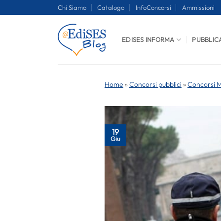
Salta
Chi Siamo
Catalogo
InfoConcorsi
Ammissioni
ai
contenuti
EDISES INFORMA
PUBBLIC
Home
»
Concorsi pubblici
»
Concorsi Mi
19
Giu