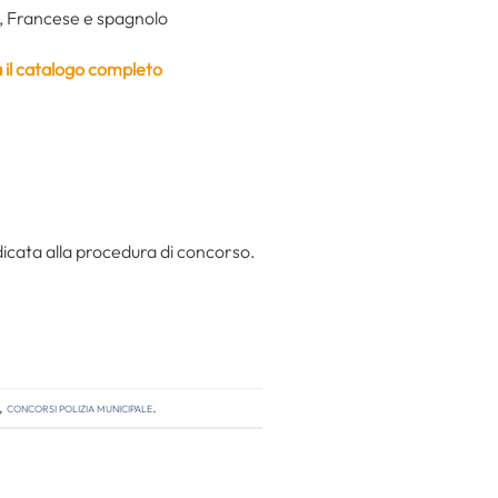
se, Francese e spagnolo
a il catalogo completo
dicata alla procedura di concorso.
,
concorsi polizia municipale
.