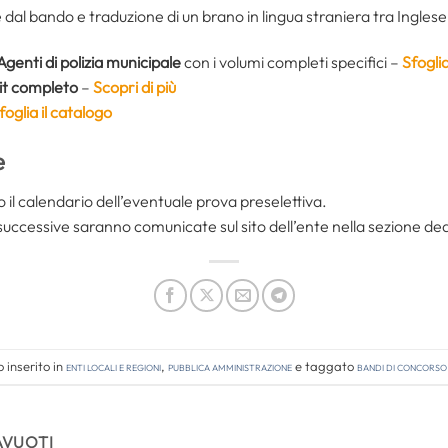
te dal bando e traduzione di un brano in lingua straniera tra Ingle
genti di polizia municipale
con i volumi completi specifici –
Sfogli
it completo
–
Scopri di più
foglia il catalogo
e
 il calendario dell’eventuale prova preselettiva.
e successive saranno comunicate sul sito dell’ente nella sezione de
 inserito in
Enti locali e regioni
,
Pubblica amministrazione
e taggato
bandi di concorso
AVUOTI