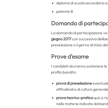
diploma di scuola secondaria s
patente B
Domanda di partecip
La domanda di partecipazione va i
giugno 2017
con successiva deliber
preselezione o il giorno di inizio
Prove d’esame
I candidati dovranno sostenere le 
profilo bandito:
prova di preselezione
eventuale
attitudinali e di cultura generale
prova teorico-pratica
quiz a ri
nelle materie indicate dal band