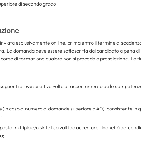
uperiore di secondo grado
azione
nviata esclusivamente on line, prima entro il termine di scadenza
a. La domanda deve essere sottoscritta dal candidato a pena di nu
 del corso di formazione qualora non si proceda a preselezione. La 
seguenti prove selettive volte all’accertamento delle competenze 
 (in caso di numero di domande superiore a 40): consistente in qu
;
sposta multipla e/o sintetica volti ad accertare l’idoneità del can
o;