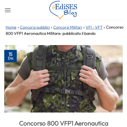
Salta
ai
contenuti
Home
»
Concorsi pubblici
»
Concorsi Militari
»
VFI - VFT
»
Concorso
800 VFP1 Aeronautica Militare: pubblicato il bando
15
Dic
Concorso 800 VFP1 Aeronautica