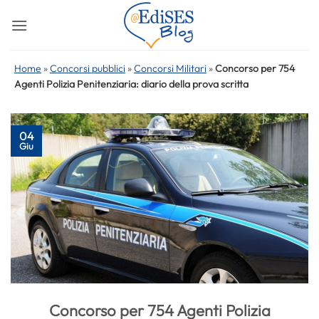
Salta
ai
contenuti
Home
»
Concorsi pubblici
»
Concorsi Militari
»
Concorso per 754
Agenti Polizia Penitenziaria: diario della prova scritta
04
Giu
Concorso per 754 Agenti Polizia