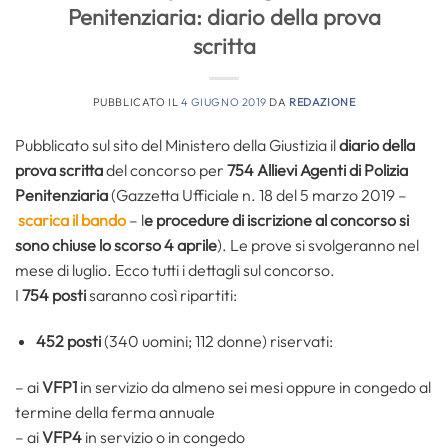
Penitenziaria: diario della prova
scritta
PUBBLICATO IL
4 GIUGNO 2019
DA
REDAZIONE
Pubblicato sul sito del Ministero della Giustizia il
diario della
prova scritta
del concorso per
754 Allievi Agenti di Polizia
Penitenziaria
(Gazzetta Ufficiale n. 18 del 5 marzo 2019 –
scarica il bando
– l
e procedure di iscrizione al concorso si
sono chiuse lo scorso 4 aprile
). Le prove si svolgeranno nel
mese di luglio. Ecco tutti i dettagli sul concorso.
I
754 posti
saranno così ripartiti:
452 posti
(340 uomini; 112 donne) riservati:
– ai
VFP1
in servizio da almeno sei mesi oppure in congedo al
termine della ferma annuale
– ai
VFP4
in servizio o in congedo