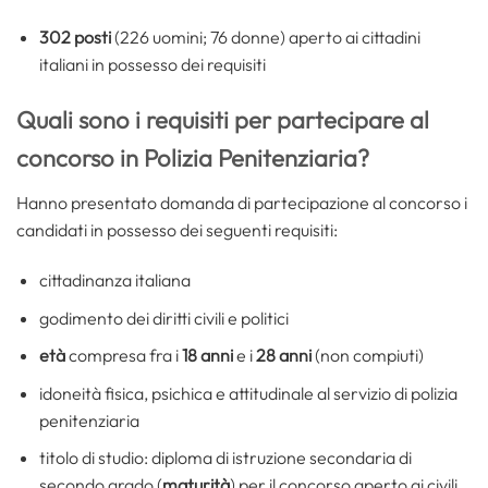
302 posti
(226 uomini; 76 donne) aperto ai cittadini
italiani in possesso dei requisiti
Quali sono i requisiti per partecipare al
concorso in Polizia Penitenziaria?
Hanno presentato domanda di partecipazione al concorso i
candidati in possesso dei seguenti requisiti:
cittadinanza italiana
godimento dei diritti civili e politici
età
compresa fra i
18
anni
e i
28 anni
(non compiuti)
idoneità fisica, psichica e attitudinale al servizio di polizia
penitenziaria
titolo di studio: diploma di istruzione secondaria di
secondo grado (
maturità
) per il concorso aperto ai civili,