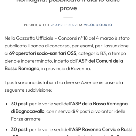
prove
PUBBLICATO IL
26 APRILE 2022
DA
MICOL DIODATO
Nella Gazzetta Ufficiale – Concorsi n° 18 del 4 marzo è stato
pubblicato il bando di concorso, per esami, per l’assunzione
di
69 operatori socio-sanitari OSS
, categoria B3, a tempo
pieno e indeterminato, indetto dall’
ASP dei Comuni della
Bassa Romagna
, in provincia di Ravenna.
I posti saranno distribuiti tra diverse Aziende iin base alla
seguente suddivisione:
30 posti
per le varie sedi dell’
ASP della Bassa Romagna
di Bagnocavallo
, con riserva di 9 posti ai volontari delle
Forze armate
30 posti
per le varie sedi dell’
ASP Ravenna Cervia e Russi