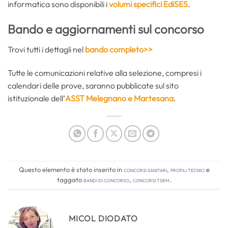
informatica sono disponibili i
volumi specifici EdiSES
.
Bando e aggiornamenti sul concorso
Trovi tutti i dettagli nel
bando completo>>
Tutte le comunicazioni relative alla selezione, compresi i
calendari delle prove, saranno pubblicate sul sito
istituzionale dell’
ASST Melegnano e Martesana
.
Questo elemento è stato inserito in
Concorsi Sanitari
,
Profili tecnici
e
taggato
bandi di concorso
,
concorsi tsrm
.
MICOL DIODATO