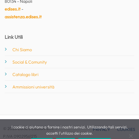
80134 - Napoli
edises.it
-
assistenza.edises.it
Link Utili
Chi Siamo
Social & Comunity
Catalogo libri
Ammissioni università
I cookie ci aiutano a fornire i nostri servizi. Utilizzando tali servizi,
© 2026 EdiSES Edizioni S.r.l. -
PRIVACY
COOKIES
accetti l'utilizzo dei cookie.
P.IVA 09029561215