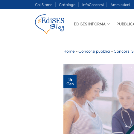
Salta
Chi Siamo
Catalogo
InfoConcorsi
Ammissioni
ai
contenuti
EDISES INFORMA
PUBBLIC
Home
»
Concorsi pubblici
»
Concorsi S
14
Gen