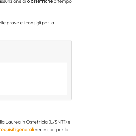
assunzione di
6 ostetriche
a tempo
le prove e i consigli per la
lla Laurea in Ostetricia (L/SNT1) e
requisiti generali
necessari per la