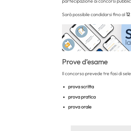
partecipazione ai concorsi pubblic
Sarà possibile candidarsi fino al
12
Prove d’esame
Il concorso prevede tre fasi di sele
prova scritta
prova pratica
prova orale