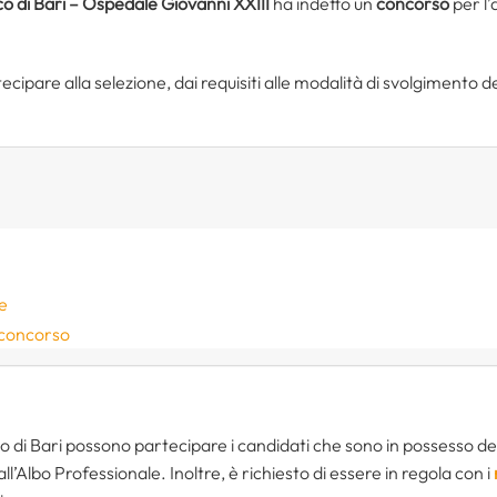
o di Bari
– Ospedale Giovanni XXIII
ha indetto un
concorso
per l’
cipare alla selezione, dai requisiti alle modalità di svolgimento del
e
 concorso
co di Bari possono partecipare i candidati che sono in possesso de
all’Albo Professionale. Inoltre, è richiesto di essere in regola con i