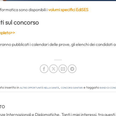
informatica sono disponibili i
volumi specifici EdiSES
t
i sul concorso
pleto>>
ranno pubblicati i calendari delle prove, gli elenchi dei candidati am
o inserito in
Altre opportunità nella sanità
,
Concorsi Sanitari
e taggato
bandi di co
TO
ze Internazionali e Diplomatiche. Tanti i miei interessi, tra questi i