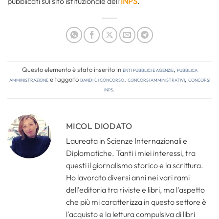
pubblicati sul sito istituzionale dell’
INPS
.
Questo elemento è stato inserito in
Enti pubblici e agenzie
,
Pubblica
amministrazione
e taggato
bandi di concorso
,
concorsi amministrativi
,
concorsi
inps
.
MICOL DIODATO
Laureata in Scienze Internazionali e
Diplomatiche. Tanti i miei interessi, tra
questi il giornalismo storico e la scrittura.
Ho lavorato diversi anni nei vari rami
dell'editoria tra riviste e libri, ma l'aspetto
che più mi caratterizza in questo settore è
l'acquisto e la lettura compulsiva di libri