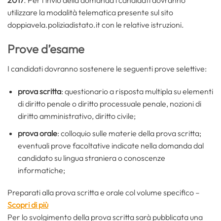
2017
. Per l’invio della domanda i candidati dovranno
utilizzare la modalità telematica presente sul sito
doppiavela.poliziadistato.it con le relative istruzioni.
Prove d’esame
I candidati dovranno sostenere le seguenti prove selettive:
prova scritta
: questionario a risposta multipla su elementi
di diritto penale o diritto processuale penale, nozioni di
diritto amministrativo, diritto civile;
prova orale
: colloquio sulle materie della prova scritta;
eventuali prove facoltative indicate nella domanda dal
candidato su lingua straniera o conoscenze
informatiche;
Preparati alla prova scritta e orale col volume specifico –
Scopri di più
Per lo svolgimento della prova scritta sarà pubblicata una