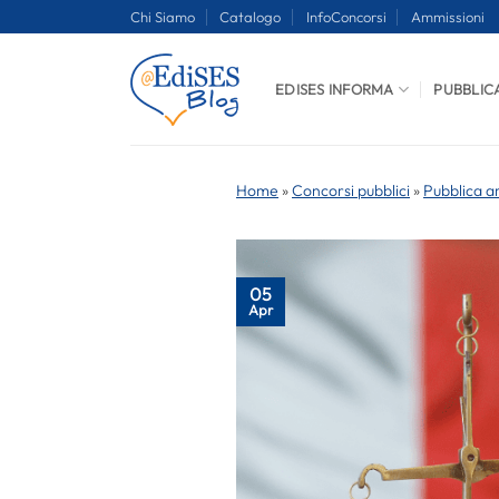
Salta
Chi Siamo
Catalogo
InfoConcorsi
Ammissioni
ai
contenuti
EDISES INFORMA
PUBBLIC
Home
»
Concorsi pubblici
»
Pubblica a
05
Apr