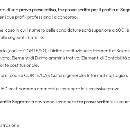
nto di una
prova preselettiva
,
tre prove scritte per il profilo di Seg
per i due profili professionali a concorso.
 nel caso in cui il numero delle candidature sarà superiore a 600, e
 sulle seguenti materie.
ario (codice CORTE/SG): Diritto costituzionale; Elementi di Scienz
ivato; Elementi di Diritto amministrativo; Elementi di Contabilità 
orte costituzionale.
utore (codice CORTE/CA): Cultura generale; Informatica; Logica.
mi 160 posti saranno ammessi a sostenere le successive prove.
rofilo Segretario
dovranno sostenere
tre prove scritte
sui segue
istrazione