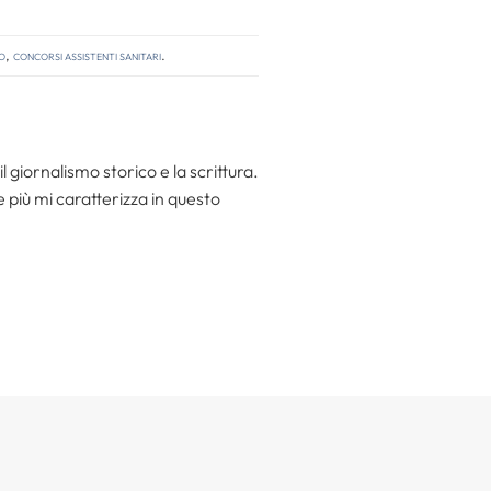
o
,
concorsi assistenti sanitari
.
l giornalismo storico e la scrittura.
he più mi caratterizza in questo