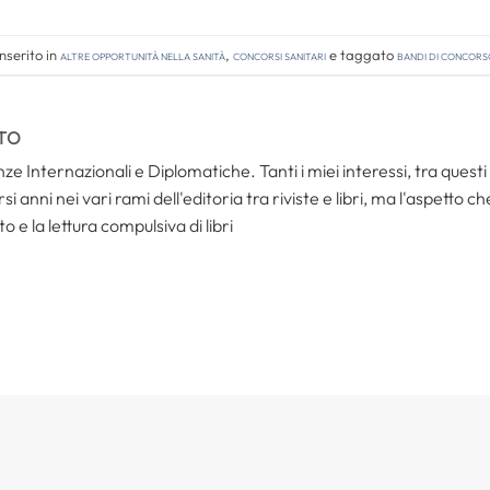
nserito in
Altre opportunità nella sanità
,
Concorsi Sanitari
e taggato
bandi di concors
TO
ze Internazionali e Diplomatiche. Tanti i miei interessi, tra questi i
i anni nei vari rami dell'editoria tra riviste e libri, ma l'aspetto c
to e la lettura compulsiva di libri