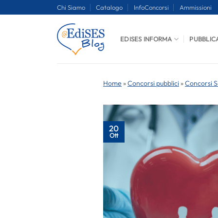
Salta
Chi Siamo
Catalogo
InfoConcorsi
Ammissioni
ai
contenuti
EDISES INFORMA
PUBBLIC
Home
»
Concorsi pubblici
»
Concorsi S
20
Ott