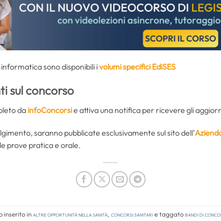
e informatica sono disponibili i
volumi specifici EdiSES
i sul concorso
mpleto da
infoConcorsi
e attiva una notifica per ricevere gli aggio
svolgimento, saranno pubblicate esclusivamente sul sito dell’
Aziend
le prove pratica e orale.
 inserito in
Altre opportunità nella sanità
,
Concorsi Sanitari
e taggato
bandi di conc