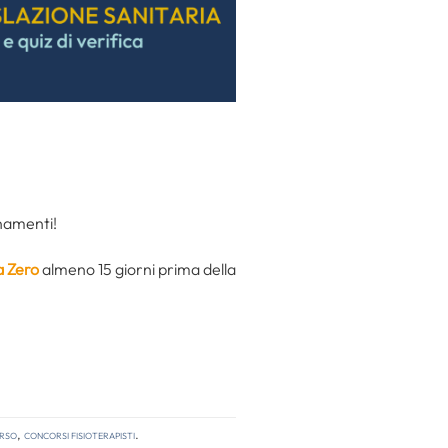
rnamenti!
a Zero
almeno 15 giorni prima della
orso
,
concorsi fisioterapisti
.