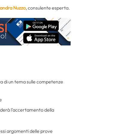
ssandra Nuzzo
, consulente esperta.
esura di un tema sulle competenze
e
nderà l’accertamento della
essi argomenti delle prove