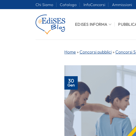
Salta
Chi Siamo
Catalogo
InfoConcorsi
Ammissioni
ai
contenuti
EDISES INFORMA
PUBBLIC
Home
»
Concorsi pubblici
»
Concorsi S
30
Gen