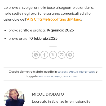
Le prove si svolgeranno in base al seguente calendario,
nelle sedi e negli orari che saranno comunicati sul sito
aziendale dell’
ATS Città Metropolitana di Milano
:
prova scritta e pratica:
14 gennaio 2025
prova orale:
10 febbraio 2025
Questo elemento è stato inserito in
Concorsi Sanitari
,
Profili tecnici
e
taggato
bandi di concorso
,
concorsi tpall
.
MICOL DIODATO
Laureata in Scienze Internazionali e