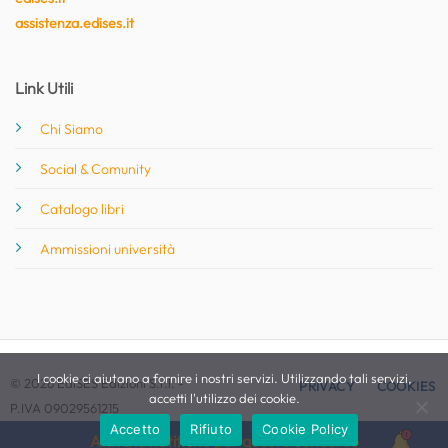
assistenza.edises.it
Link Utili
Chi Siamo
Social & Comunity
Catalogo libri
Ammissioni università
I cookie ci aiutano a fornire i nostri servizi. Utilizzando tali servizi,
© 2026 EdiSES Edizioni S.r.l. -
PRIVACY
COOKIES
accetti l'utilizzo dei cookie.
P.IVA 09029561215
Accetto
Rifiuto
Cookie Policy
Attiva le notifiche per questo concorso