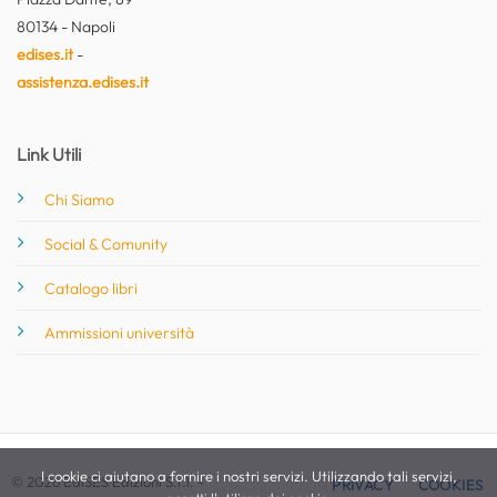
80134 - Napoli
edises.it
-
assistenza.edises.it
Link Utili
Chi Siamo
Social & Comunity
Catalogo libri
Ammissioni università
I cookie ci aiutano a fornire i nostri servizi. Utilizzando tali servizi,
© 2026 EdiSES Edizioni S.r.l. -
PRIVACY
COOKIES