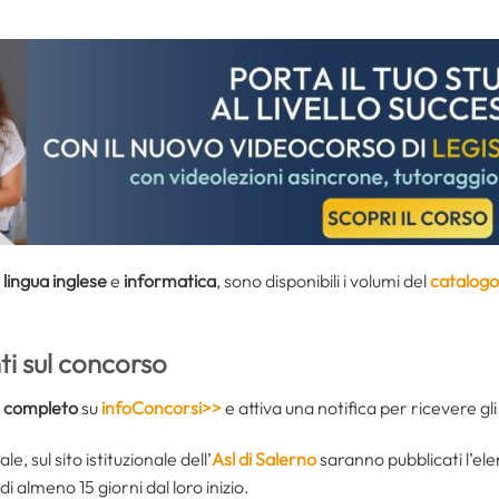
i
lingua inglese
e
informatica
, sono disponibili i volumi del
catalogo
i sul concorso
 completo
su
infoConcorsi>>
e attiva una notifica per ricevere g
e, sul sito istituzionale dell’
Asl di Salerno
saranno pubblicati l’el
i almeno 15 giorni dal loro inizio.