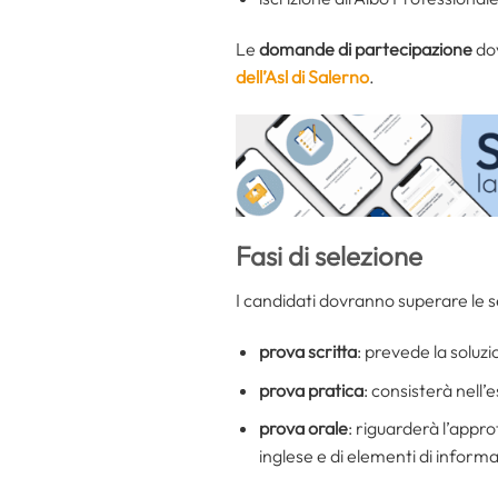
Le
domande di partecipazione
dov
dell’Asl di Salerno
.
Fasi di selezione
I candidati dovranno superare le 
prova scritta
: prevede la soluzi
prova pratica
: consisterà nell’
prova orale
: riguarderà l’appr
inglese e di elementi di informa