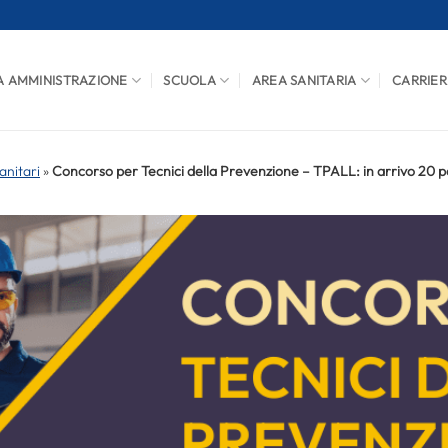
A AMMINISTRAZIONE
SCUOLA
AREA SANITARIA
CARRIER
anitari
»
Concorso per Tecnici della Prevenzione – TPALL: in arrivo 20 pos