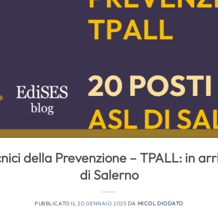
ici della Prevenzione – TPALL: in arriv
di Salerno
PUBBLICATO IL
20 GENNAIO 2025
DA
MICOL DIODATO