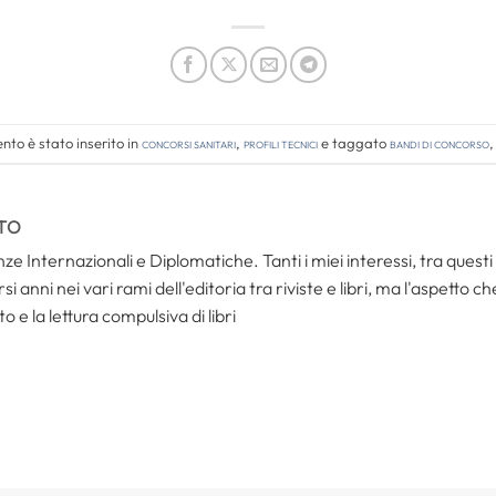
to è stato inserito in
Concorsi Sanitari
,
Profili tecnici
e taggato
bandi di concorso
TO
ze Internazionali e Diplomatiche. Tanti i miei interessi, tra questi i
i anni nei vari rami dell'editoria tra riviste e libri, ma l'aspetto c
to e la lettura compulsiva di libri