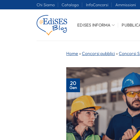
Salta
Chi Siamo
Catalogo
InfoConcorsi
Ammissioni
ai
contenuti
EDISES INFORMA
PUBBLIC
Home
»
Concorsi pubblici
»
Concorsi S
20
Gen