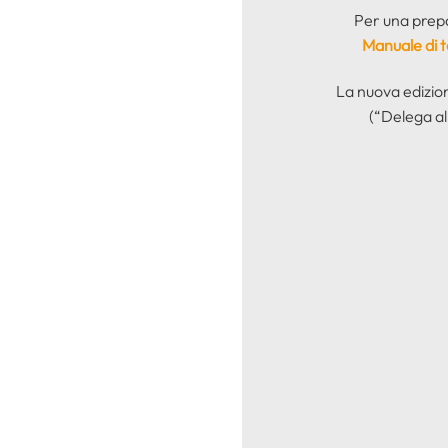
Per una prepar
Manuale di te
La nuova edizio
(“Delega al