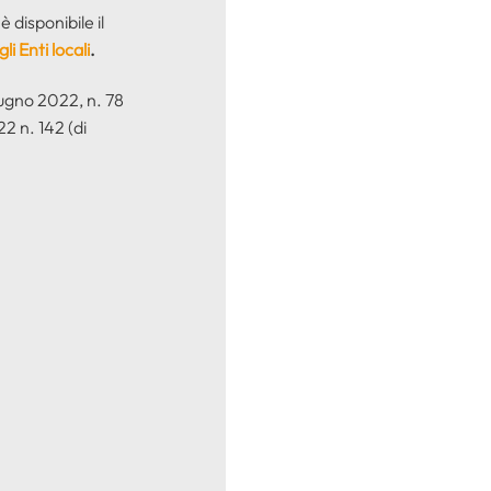
 disponibile il
i Enti locali
.
giugno 2022, n. 78
2 n. 142 (di