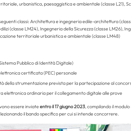
ritoriale, urbanistica, paesaggistica e ambientale (classe L21), Sci
eguenti classi: Architettura e ingegneria edile-architettura (clas
dilizi (classe LM24), Ingegneria della Sicurezza (classe LM26), Ing
ficazione territoriale urbanistica e ambientale (classe LM48)
(Sistema Pubblico di Identità Digitale)
a elettronica certificata (PEC) personale
lità della strumentazione prevista per la partecipazione al concor
sta elettronica ordinaria per il collegamento digitale alle prove
vono essere inviate
entro il 17 giugno 2023
, compilando il modulo 
elezionando il bando specifico per cui si intende concorrere.