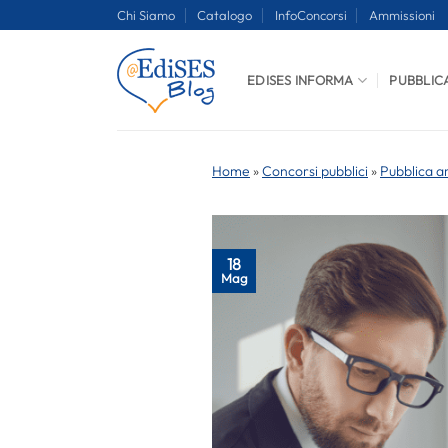
Salta
Chi Siamo
Catalogo
InfoConcorsi
Ammissioni
ai
contenuti
EDISES INFORMA
PUBBLIC
Home
»
Concorsi pubblici
»
Pubblica a
18
Mag