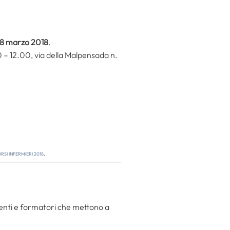
8 marzo 2018
.
0 – 12.00, via della Malpensada n.
si infermieri 2018
.
centi e formatori che mettono a