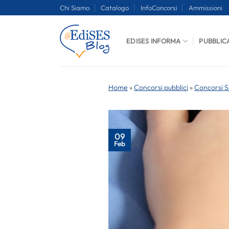
Salta
Chi Siamo
Catalogo
InfoConcorsi
Ammissioni
ai
contenuti
EDISES INFORMA
PUBBLIC
Home
»
Concorsi pubblici
»
Concorsi S
09
Feb