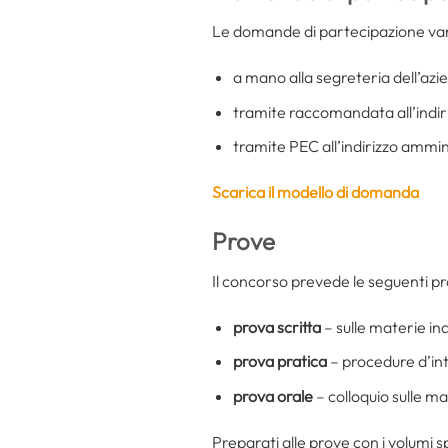
Le domande di partecipazione van
a mano alla segreteria dell’azi
tramite raccomandata all’indir
tramite PEC all’indirizzo ammi
Scarica il modello di domanda
Prove
Il concorso prevede le seguenti p
prova scritta
– sulle materie in
prova pratica
– procedure d’int
prova orale
– colloquio sulle ma
Preparati alle prove con i volumi sp