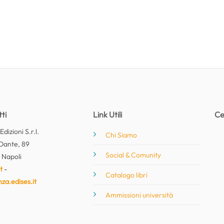
ti
Link Utili
Ce
dizioni S.r.l.
Chi Siamo
Dante, 89
Social & Comunity
 Napoli
t
-
Catalogo libri
nza.edises.it
Ammissioni università