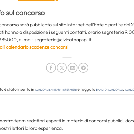
fo sul concorso
oncorso sarà pubblicato sul sito internet dell’Ente a partire dal
2
ati hanno a disposizione i seguenti contatti: orario segreteria 9.0
385000, e-mail: segreteria@civicatnapsp. it.
a il calendario scadenze concorsi
 è stato inserito in
Concorsi Sanitari
,
Infermieri
e taggato
bandi di concorso
,
concor
nostro team redattori esperti in materia di concorsi pubblici, do
ostri lettori la loro esperienza.