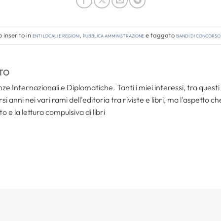
 inserito in
Enti locali e regioni
,
Pubblica amministrazione
e taggato
bandi di concorso
TO
ze Internazionali e Diplomatiche. Tanti i miei interessi, tra questi i
i anni nei vari rami dell'editoria tra riviste e libri, ma l'aspetto c
to e la lettura compulsiva di libri