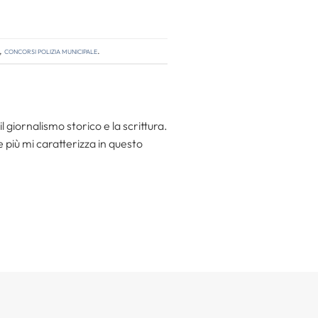
,
concorsi polizia municipale
.
l giornalismo storico e la scrittura.
he più mi caratterizza in questo