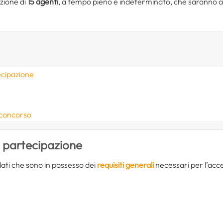
zione di
15 agenti
, a tempo pieno e indeterminato, che saranno a
ecipazione
e
 concorso
i partecipazione
idati che sono in possesso dei
requisiti generali
necessari per l’acce