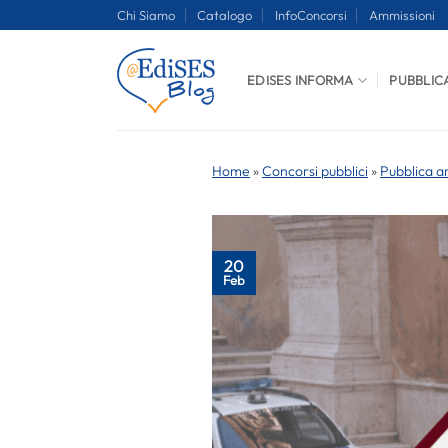
Salta
Chi Siamo
Catalogo
InfoConcorsi
Ammissioni
ai
contenuti
EDISES INFORMA
PUBBLIC
Home
»
Concorsi pubblici
»
Pubblica a
20
Feb