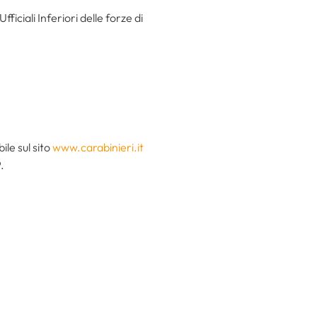
iciali Inferiori delle forze di
ile sul sito
www.carabinieri.it
9
.