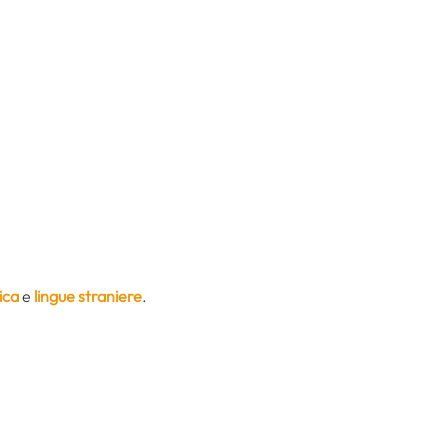
ica
e
lingue straniere
.