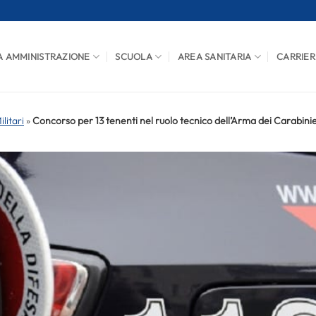
A AMMINISTRAZIONE
SCUOLA
AREA SANITARIA
CARRIER
litari
»
Concorso per 13 tenenti nel ruolo tecnico dell’Arma dei Carabinie