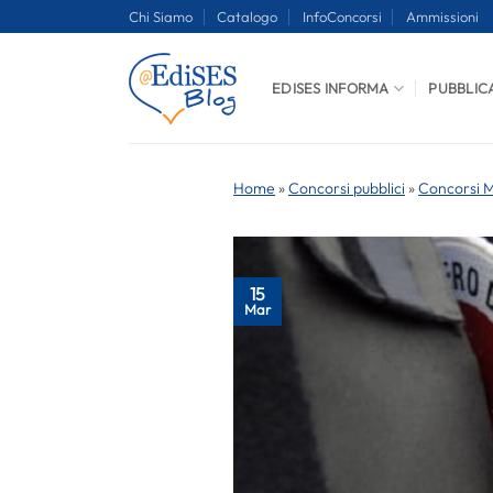
Salta
Chi Siamo
Catalogo
InfoConcorsi
Ammissioni
ai
contenuti
EDISES INFORMA
PUBBLIC
Home
»
Concorsi pubblici
»
Concorsi Mi
15
Mar