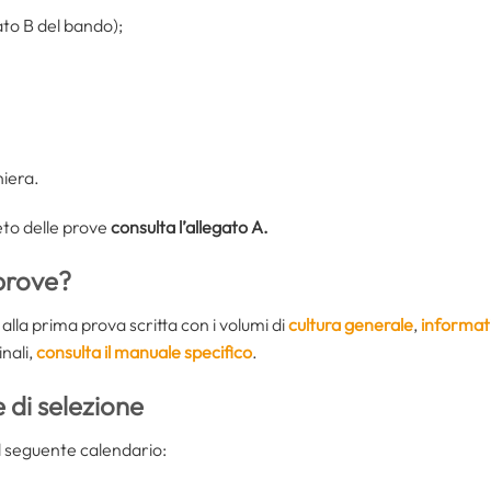
gato B del bando);
niera.
to delle prove
consulta l’allegato A
.
prove?
 alla prima prova scritta con i volumi di
cultura generale
,
informat
nali,
consulta il manuale specifico
.
 di selezione
l seguente calendario: