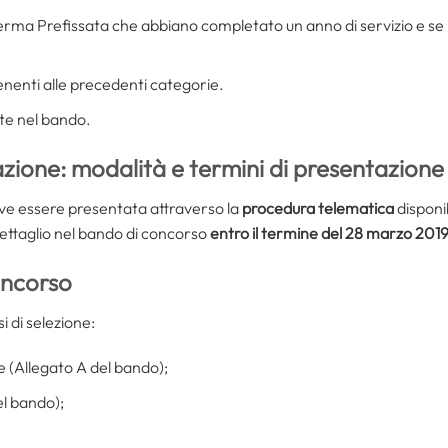
 Ferma Prefissata che abbiano completato un anno di servizio e se Uff
enenti alle precedenti categorie.
ate nel bando.
ione: modalità e termini di presentazione
e essere presentata attraverso la
procedura telematica
disponib
dettaglio nel bando di concorso
entro il termine del 28 marzo 201
concorso
i di selezione:
e (Allegato A del bando);
el bando);