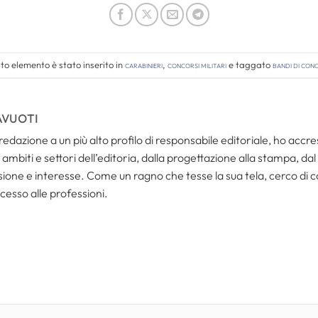
o elemento è stato inserito in
Carabinieri
,
Concorsi Militari
e taggato
bandi di con
AVUOTI
redazione a un più alto profilo di responsabile editoriale, ho acc
ambiti e settori dell’editoria, dalla progettazione alla stampa, dal
one e interesse. Come un ragno che tesse la sua tela, cerco di coll
cesso alle professioni.