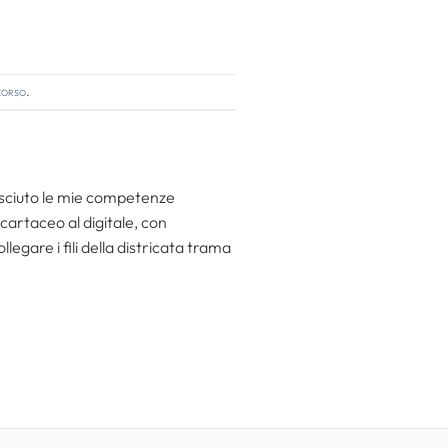
corso
.
resciuto le mie competenze
 cartaceo al digitale, con
egare i fili della districata trama