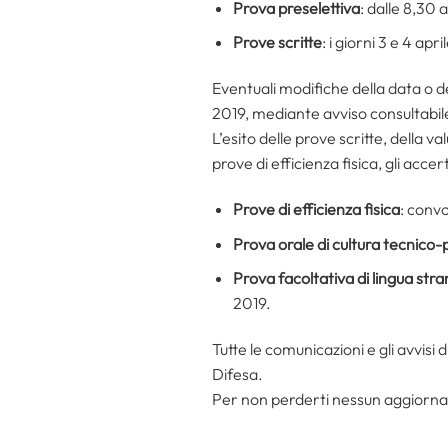
Prova preselettiva
: dalle 8,30 
Prove scritte
: i giorni 3 e 4 apr
Eventuali modifiche della data o 
2019, mediante avviso consultabile
L’esito delle prove scritte, della 
prove di efficienza fisica, gli acc
Prove di efficienza fisica
: conv
Prova orale di cultura tecnico-
Prova facoltativa di lingua stra
2019.
Tutte le comunicazioni e gli avvisi 
Difesa.
Per non perderti nessun aggior