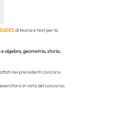
o EdiSES
di teoria e test per la
a e algebra, geometria, storia,
ttati nei precedenti concorsi.
esercitarsi in vista del concorso.