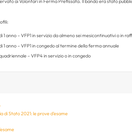
ervato ai Volontari in Ferma Prefissata. Il bando era stato pubbli
fili:
di 1 anno – VFP1 in servizio da almeno sei mesicontinuativi o in r
 di 1 anno – VFP1 in congedo al termine della ferma annuale
 quadriennale – VFP4 in servizio o in congedo
e
zia di Stato 2021: le prove d’esame
 d’esame