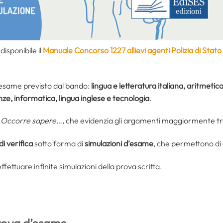
isponibile il
Manuale Concorso 1227 allievi agenti Polizia di Stat
’esame previsto dal bando:
lingua e letteratura italiana, aritmetic
nze, informatica, lingua inglese e tecnologia
.
a
Occorre sapere…,
che evidenzia gli argomenti maggiormente tra
di verifica
sotto forma di
simulazioni d’esame
, che permettono di 
ffettuare infinite simulazioni della prova scritta.
 prova d’esame