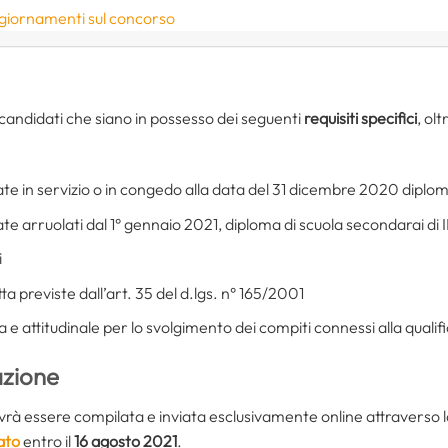
ggiornamenti sul concorso
candidati che siano in possesso dei seguenti
requisiti specifici
, olt
ate in servizio o in congedo alla data del 31 dicembre 2020 diplom
te arruolati dal 1° gennaio 2021, diploma di scuola secondarai di I
i
ta previste dall’art. 35 del d.lgs. n° 165/2001
ca e attitudinale per lo svolgimento dei compiti connessi alla qualif
zione
à essere compilata e inviata esclusivamente online attraverso la
tato
entro il
16 agosto 2021
.