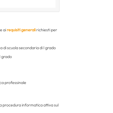
re ai
requisiti generali
richiesti per
a di scuola secondaria di I grado
I grado
ica professinale
 procedura informatica attiva sul