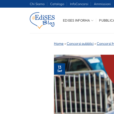
Salta
Chi Siamo
Catalogo
InfoConcorsi
Ammissioni
ai
contenuti
EDISES INFORMA
PUBBLIC
Home
»
Concorsi pubblici
»
Concorsi Mi
13
Set