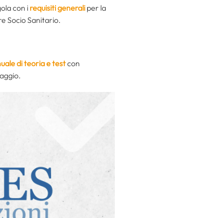
gola con i
requisiti generali
per la
re Socio Sanitario.
ale di teoria e test
con
maggio.