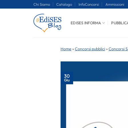
Salta
Chi Siamo
Catalogo
InfoConcorsi
Ammissioni
ai
contenuti
EDISES INFORMA
PUBBLIC
Home
»
Concorsi pubblici
»
Concorsi S
30
Giu