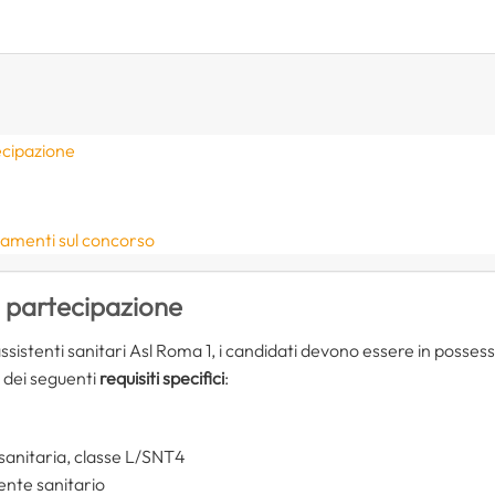
ecipazione
namenti sul concorso
i partecipazione
istenti sanitari Asl Roma 1, i candidati devono essere in posses
e dei seguenti
requisiti specifici
:
 sanitaria, classe L/SNT4
ente sanitario