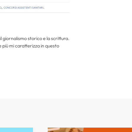
o
,
concorsi assistenti sanitari
.
l giornalismo storico e la scrittura.
he più mi caratterizza in questo