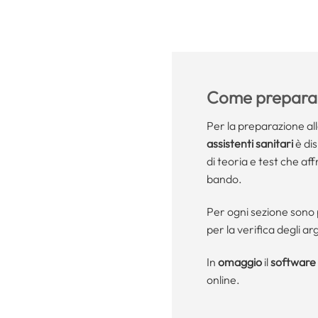
Come preparar
Per la preparazione al
assistenti sanitari
è dis
di teoria e test che aff
bando.
Per ogni sezione sono 
per la verifica degli ar
In
omaggio
il
software 
online.