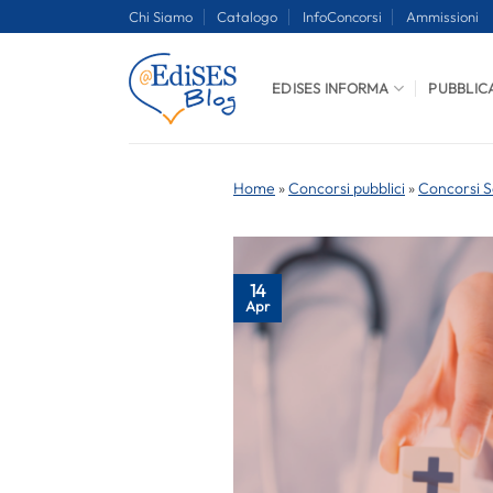
Salta
Chi Siamo
Catalogo
InfoConcorsi
Ammissioni
ai
contenuti
EDISES INFORMA
PUBBLIC
Home
»
Concorsi pubblici
»
Concorsi S
14
Apr