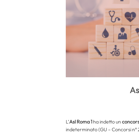
As
L’
Asl Roma 1
ha indetto un
concor
indeterminato (GU – Concorsi n° 