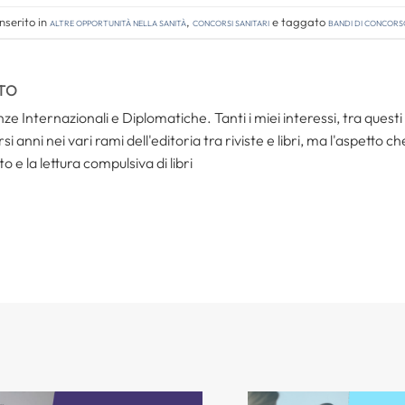
nserito in
Altre opportunità nella sanità
,
Concorsi Sanitari
e taggato
bandi di concors
TO
ze Internazionali e Diplomatiche. Tanti i miei interessi, tra questi i
i anni nei vari rami dell'editoria tra riviste e libri, ma l'aspetto c
to e la lettura compulsiva di libri