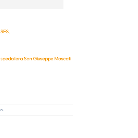
diSES
.
spedaliera San Giuseppe Moscati
so
.