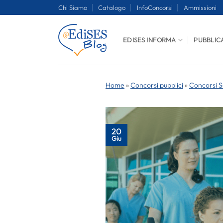
Salta
Chi Siamo
Catalogo
InfoConcorsi
Ammissioni
ai
contenuti
EDISES INFORMA
PUBBLIC
Home
»
Concorsi pubblici
»
Concorsi S
20
Giu