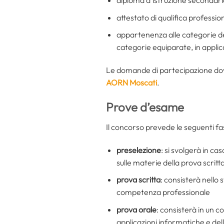
attestato di qualifica professi
appartenenza alle categorie dell
categorie equiparate, in appli
Le domande di partecipazione dovr
AORN Moscati
.
Prove d’esame
Il concorso prevede le seguenti fas
preselezione
: si svolgerà in c
sulle materie della prova scritt
prova scritta
: consisterà nello 
competenza professionale
prova orale
: consisterà in un 
applicazioni informatiche e dell