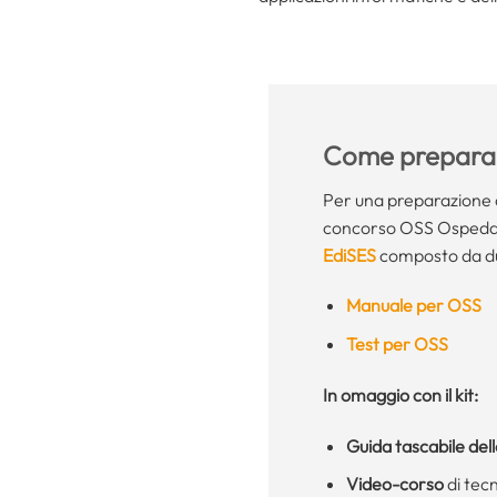
Come preparar
Per una preparazione 
concorso OSS Ospedale 
EdiSES
composto da du
Manuale per OSS
Test per OSS
In omaggio con il kit:
Guida tascabile del
Video-corso
di tec