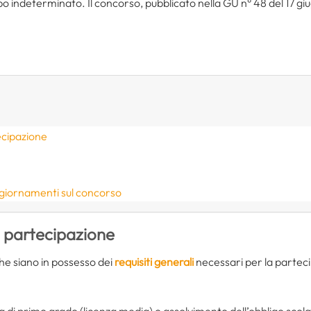
o indeterminato. Il concorso, pubblicato nella GU n° 48 del 17 giug
ecipazione
ggiornamenti sul concorso
i partecipazione
che siano in possesso dei
requisiti generali
necessari per la parteci
 di primo grado (licenza media) o assolvimento dell’obbligo scola