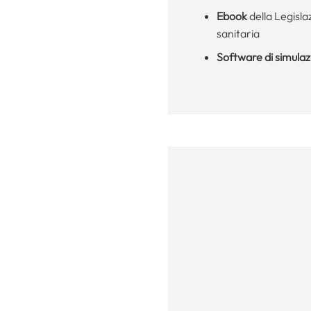
Ebook
della Legisla
sanitaria
Software di simula