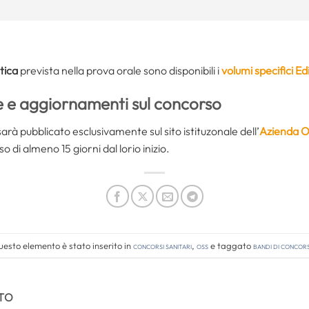
tica
prevista nella prova orale sono disponibili i
volumi specifici E
e e aggiornamenti sul concorso
arà pubblicato esclusivamente sul sito istituzonale dell’
Azienda O
 di almeno 15 giorni dal lorio inizio.
esto elemento è stato inserito in
Concorsi Sanitari
,
OSS
e taggato
bandi di concor
TO