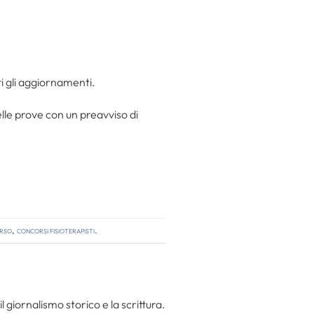
ti gli aggiornamenti.
lle prove con un preavviso di
orso
,
concorsi fisioterapisti
.
l giornalismo storico e la scrittura.