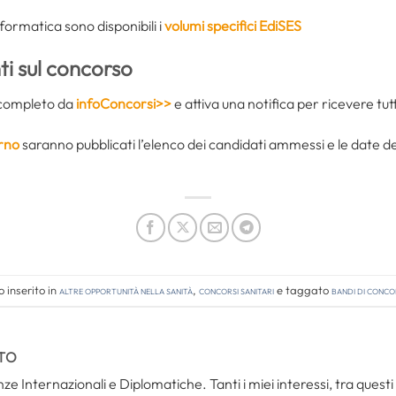
informatica sono disponibili i
volumi specifici EdiSES
i sul concorso
do completo da
infoConcorsi>>
e attiva una notifica per ricevere tut
erno
saranno pubblicati l’elenco dei candidati ammessi e le date de
 inserito in
Altre opportunità nella sanità
,
Concorsi Sanitari
e taggato
bandi di conc
TO
ze Internazionali e Diplomatiche. Tanti i miei interessi, tra questi i