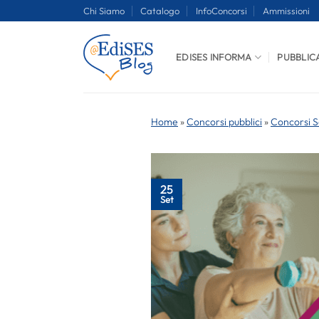
Salta
Chi Siamo
Catalogo
InfoConcorsi
Ammissioni
ai
contenuti
EDISES INFORMA
PUBBLIC
Home
»
Concorsi pubblici
»
Concorsi S
25
Set