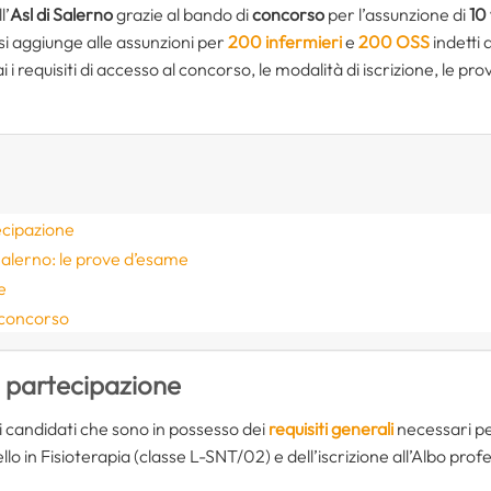
l’
Asl di Salerno
grazie al bando di
concorso
per l’assunzione di
10
i aggiunge alle assunzioni per
200 infermieri
e
200 OSS
indetti 
 i requisiti di accesso al concorso, le modalità di iscrizione, le pr
ecipazione
 Salerno: le prove d’esame
e
 concorso
i partecipazione
 candidati che sono in possesso dei
requisiti generali
necessari per
ello in Fisioterapia (classe L-SNT/02) e dell’iscrizione all’Albo prof