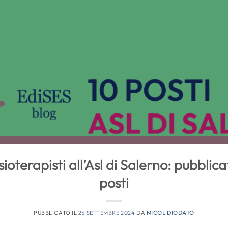
ioterapisti all’Asl di Salerno: pubbli
posti
PUBBLICATO IL
25 SETTEMBRE 2024
DA
MICOL DIODATO