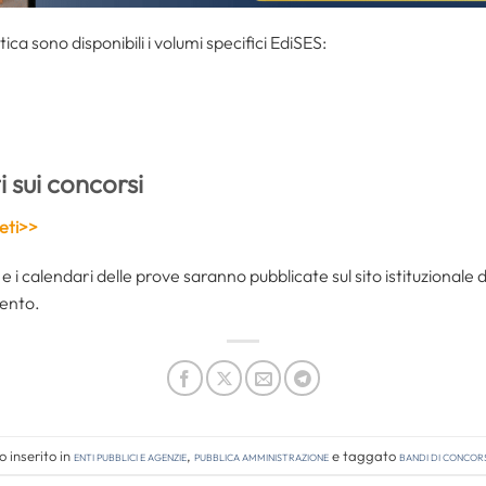
tica sono disponibili i volumi specifici EdiSES:
 sui concorsi
leti>>
e i calendari delle prove saranno pubblicate sul sito istituzionale 
mento.
 inserito in
Enti pubblici e agenzie
,
Pubblica amministrazione
e taggato
bandi di concor