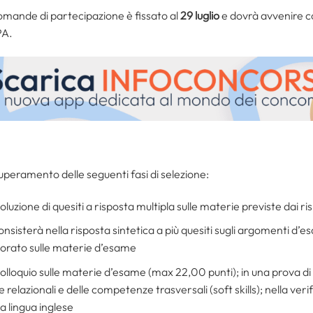
 domande di partecipazione è fissato al
29 luglio
e dovrà avvenire co
PA.
 superamento delle seguenti fasi di selezione:
soluzione di quesiti a risposta multipla sulle materie previste dai 
i consisterà nella risposta sintetica a più quesiti sugli argomenti d’e
borato sulle materie d’esame
n colloquio sulle materie d’esame (max 22,00 punti); in una prova d
elazionali e delle competenze trasversali (soft skills); nella verif
a lingua inglese