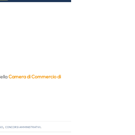
della
Camera di Commercio di
so
,
concorsi amministrativi
.