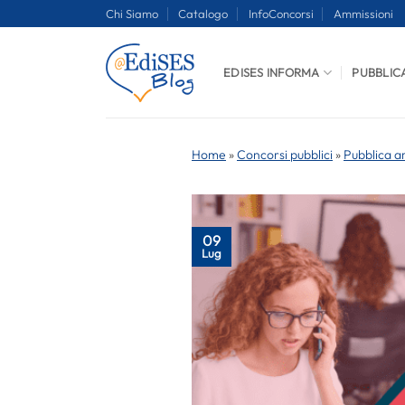
Salta
Chi Siamo
Catalogo
InfoConcorsi
Ammissioni
ai
contenuti
EDISES INFORMA
PUBBLIC
Home
»
Concorsi pubblici
»
Pubblica a
09
Lug