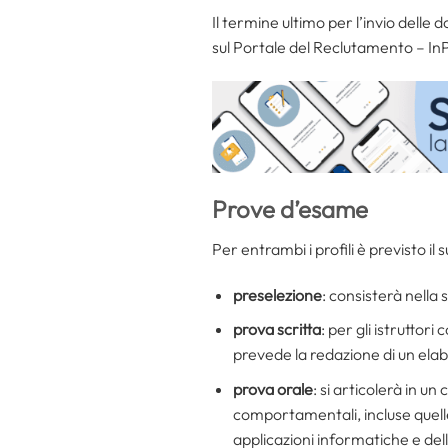
Il termine ultimo per l’invio delle
sul Portale del Reclutamento – In
Prove d’esame
Per entrambi i profili è previsto il
preselezione
: consisterà nella 
prova scritta
: per gli istruttor
prevede la redazione di un ela
prova orale
: si articolerà in u
comportamentali, incluse quelle r
applicazioni informatiche e dell