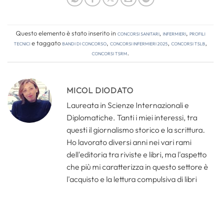
Questo elemento è stato inserito in
Concorsi Sanitari
,
Infermieri
,
Profili
tecnici
e taggato
bandi di concorso
,
concorsi infermieri 2025
,
concorsi tslb
,
concorsi tsrm
.
MICOL DIODATO
Laureata in Scienze Internazionali e
Diplomatiche. Tanti i miei interessi, tra
questi il giornalismo storico e la scrittura.
Ho lavorato diversi anni nei vari rami
dell'editoria tra riviste e libri, ma l'aspetto
che più mi caratterizza in questo settore è
l'acquisto e la lettura compulsiva di libri