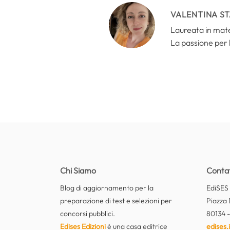
VALENTINA S
Laureata in mate
La passione per 
Chi Siamo
Contat
Blog di aggiornamento per la
EdiSES E
preparazione di test e selezioni per
Piazza 
concorsi pubblici.
80134 -
Edises Edizioni
è una casa editrice
edises.i