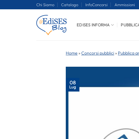
Salta
Chi Siamo
Catalogo
InfoConcorsi
Ammissioni
ai
contenuti
EDISES INFORMA
PUBBLIC
Home
»
Concorsi pubblici
»
Pubblica a
08
Lug