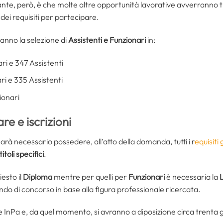
tante, però, è che molte altre opportunità lavorative avverranno
 dei requisiti per partecipare.
ranno la selezione di
Assistenti e Funzionari
in:
ri e 347 Assistenti
ri e 335 Assistenti
zionari
are e iscrizioni
arà necessario possedere, all’atto della domanda, tutti i r
equisiti 
titoli specifici
.
iesto il
Diploma
mentre per quelli per
Funzionari
è necessaria la
ndo di concorso in base alla figura professionale ricercata.
le InPa e, da quel momento, si avranno a diposizione circa trenta g