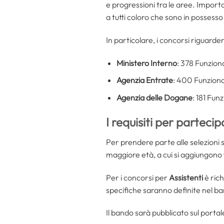
e progressioni tra le aree. Impor
a tutti coloro che sono in possesso
In particolare, i concorsi riguarde
Ministero Interno
: 378 Funziona
Agenzia Entrate
: 400 Funziona
Agenzia delle Dogane
: 181 Fun
I requisiti per partecip
Per prendere parte alle selezioni s
maggiore età, a cui si aggiungono
Per i concorsi per
Assistenti
è rich
specifiche saranno definite nel ba
Il bando sarà pubblicato sul porta