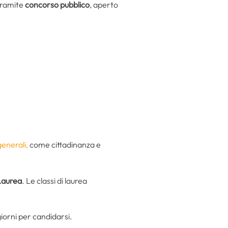
 tramite
concorso pubblico
, aperto
generali,
come cittadinanza e
Laurea
. Le classi di laurea
iorni per candidarsi.