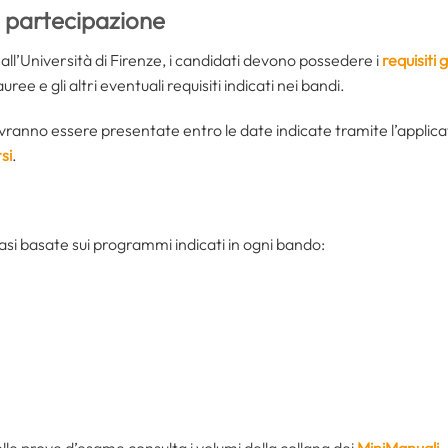
i partecipazione
all’Università di Firenze, i candidati devono possedere i
requisiti 
uree e gli altri eventuali requisiti indicati nei bandi.
nno essere presentate entro le date indicate tramite l’applicati
si
.
asi basate sui programmi indicati in ogni bando:
le prove d’esame consulta i volumi della collana dei
MiniManuali
.