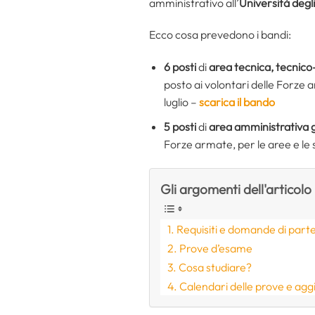
amministrativo all’
Università degli
Ecco cosa prevedono i bandi:
6 posti
di
area tecnica, tecnico-
posto ai volontari delle Forze 
luglio –
scarica il bando
5 posti
di
area amministrativa 
Forze armate, per le aree e le s
Gli argomenti dell'articolo
Requisiti e domande di part
Prove d’esame
Cosa studiare?
Calendari delle prove e agg