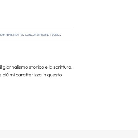
 amministrativi
,
concorsi profili tecnici
.
l giornalismo storico e la scrittura.
he più mi caratterizza in questo