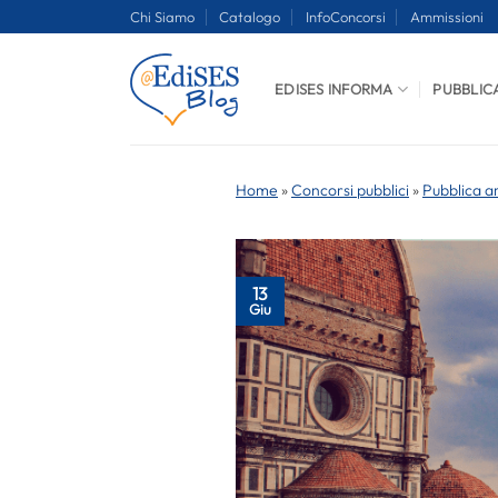
Salta
Chi Siamo
Catalogo
InfoConcorsi
Ammissioni
ai
contenuti
EDISES INFORMA
PUBBLIC
Home
»
Concorsi pubblici
»
Pubblica a
13
Giu