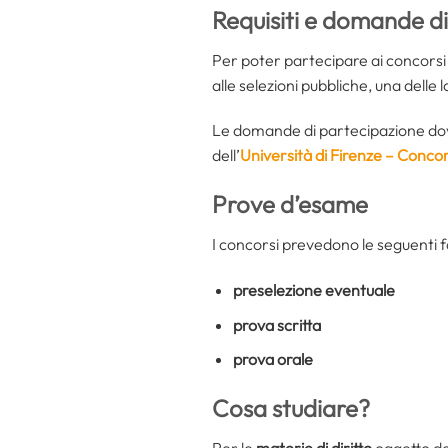
Requisiti e domande d
Per poter partecipare ai concorsi 
alle selezioni pubbliche, una delle la
Le domande di partecipazione dovra
dell’
Università di Firenze – Concor
Prove d’esame
I concorsi prevedono le seguenti f
preselezione eventuale
prova scritta
prova orale
Cosa studiare?
Per le
materie di diritto
oggetto del