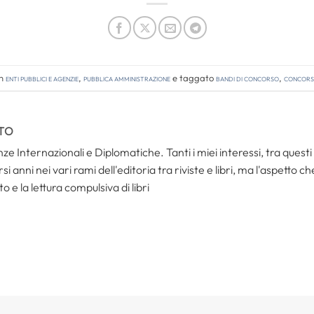
in
Enti pubblici e agenzie
,
Pubblica amministrazione
e taggato
bandi di concorso
,
concorsi
TO
ze Internazionali e Diplomatiche. Tanti i miei interessi, tra questi i
i anni nei vari rami dell'editoria tra riviste e libri, ma l'aspetto c
to e la lettura compulsiva di libri