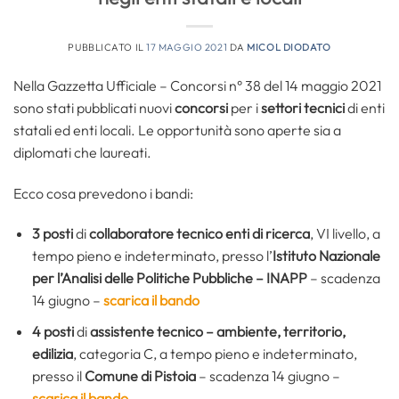
PUBBLICATO IL
17 MAGGIO 2021
DA
MICOL DIODATO
Nella Gazzetta Ufficiale – Concorsi n° 38 del 14 maggio 2021
sono stati pubblicati nuovi
concorsi
per i
settori tecnici
di enti
statali ed enti locali. Le opportunità sono aperte sia a
diplomati che laureati.
Ecco cosa prevedono i bandi:
3 posti
di
collaboratore tecnico enti di ricerca
, VI livello, a
tempo pieno e indeterminato, presso l’
Istituto Nazionale
per l’Analisi delle Politiche Pubbliche – INAPP
– scadenza
14 giugno –
scarica il bando
4 posti
di
assistente tecnico – ambiente, territorio,
edilizia
, categoria C, a tempo pieno e indeterminato,
presso il
Comune di Pistoia
– scadenza 14 giugno –
scarica il bando