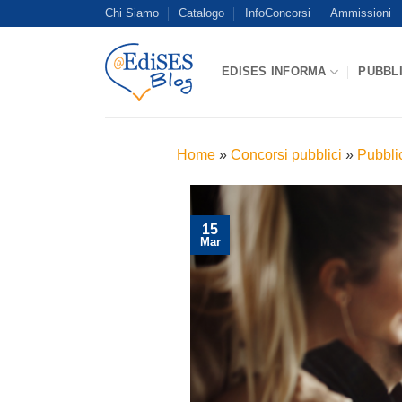
Salta
Chi Siamo
Catalogo
InfoConcorsi
Ammissioni
ai
contenuti
EDISES INFORMA
PUBBL
Home
»
Concorsi pubblici
»
Pubbli
15
Mar