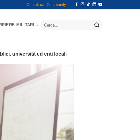
Contattaci |
Community
RRIERE MILITARI
lici, università ed enti locali