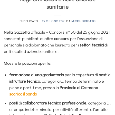
sanitarie
PUBBLICATO IL
29 GIUGNO 2021
DA
MICOL DIODATO
Nella Gazzetta Ufficiale – Concorsi n° 50 del 25 giugno 2021
sono stati pubblicati quattro
concorsi
per l’assunzione di
personale sia diplomato che laureato per i
settori tecnici
di
enti locali ed aziende sanitarie.
Queste le posizioni aperte:
formazione di una graduatoria
per la copertura di
posti
di
istruttore tecnico
, categoria C, tempo determinato e
pieno o part-time, presso la
Provincia di Cremona
–
scarica il bando
posti
di
collaboratore tecnico professionale
, categoria D,
a tempo indeterminato, per attività afferenti all’ambito