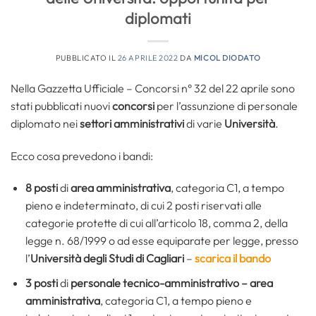
diplomati
PUBBLICATO IL
26 APRILE 2022
DA
MICOL DIODATO
Nella Gazzetta Ufficiale – Concorsi n° 32 del 22 aprile sono
stati pubblicati nuovi
concorsi
per l’assunzione di personale
diplomato nei
settori amministrativi
di varie
Università
.
Ecco cosa prevedono i bandi:
8 posti
di
area amministrativa
, categoria C1, a tempo
pieno e indeterminato, di cui 2 posti riservati alle
categorie protette di cui all’articolo 18, comma 2, della
legge n. 68/1999 o ad esse equiparate per legge, presso
l’
Università degli Studi di Cagliari
–
scarica il bando
3 posti
di
personale tecnico-amministrativo – area
amministrativa
, categoria C1, a tempo pieno e