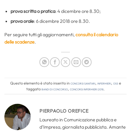
prova scritta o pratica
: 4 dicembre ore 8.30;
prova orale
: 6 dicembre 2018 ore 8.30.
Per seguire tutti gli aggiornamenti,
consulta il calendario
delle scadenze
.
Questo elemento è stato inserito in
Concorsi Sanitari
,
Infermieri
,
OSS
e
taggato
bandi di concorso
,
concorsi infermieri 2018
.
PIERPAOLO OREFICE
Laureato in Comunicazione pubblica e
d’Impresa, giornalista pubblicista. Amante