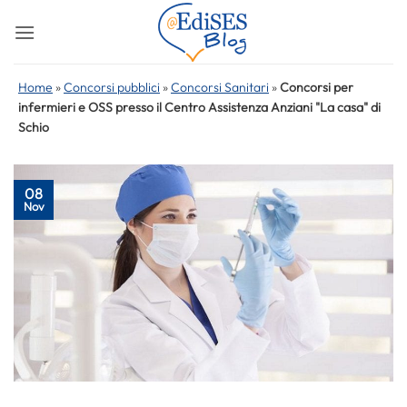
Salta
ai
contenuti
Home
»
Concorsi pubblici
»
Concorsi Sanitari
»
Concorsi per
infermieri e OSS presso il Centro Assistenza Anziani "La casa" di
Schio
08
Nov