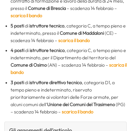
contratto di formazione e lavoro della durata di 24 mesi,
presso il
Comune di Brescia
– scadenza 14 febbraio –
scarica il bando
5 posti
di
istruttore tecnico
, categoria C, a tempo pieno e
indeterminato, presso il
Comune di Maddaloni
(CE) –
scadenza 14 febbraio –
scarica il bando
4 posti
di
istruttore tecnico
, categoria C, a tempo pieno e
indeterminato, per il Dipartimento del territorio del
Comune di Osimo
(AN) – scadenza 14 febbraio –
scarica il
bando
3 posti
di
istruttore direttivo tecnico
, categoria D1, a
tempo pieno e indeterminato, riservato
prioritariamente ai volontari delle Forze armate, per
alcuni comuni dell’
Unione dei Comuni del Trasimeno
(PG)
– scadenza 14 febbraio –
scarica il bando
Gli argomenti dell'articolo