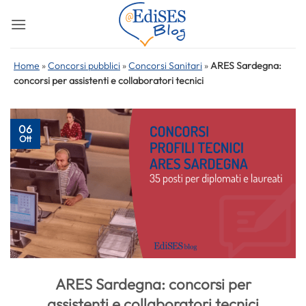
Salta
ai
contenuti
Home
»
Concorsi pubblici
»
Concorsi Sanitari
»
ARES Sardegna:
concorsi per assistenti e collaboratori tecnici
06
Ott
ARES Sardegna: concorsi per
assistenti e collaboratori tecnici