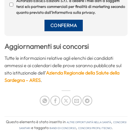
Autorizzo EdiSES Edizioni S.r.l. a cedere i miei dati a soggetti
terzi e/o partners commerciali per finalità di marketing secondo
quanto previsto dall'Informativa sulla privacy.
A
ggiornamenti sui concorsi
Tutte le informazioni relative agli elenchi dei candidati
ammessi e ai calendari delle prove saranno pubblicate sul
sito istituzionale dell’
Azienda Regionale della Salute della
Sardegna – ARES
.
Questo elemento è stato inserito in
Altre opportunità nella sanità
,
Concorsi
Sanitari
e taggato
bandi di concorso
,
concorsi profili tecnici
.