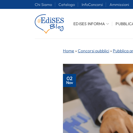
Salta
Chi Siamo
Catalogo
InfoConcorsi
Ammissioni
ai
contenuti
EDISES INFORMA
PUBBLIC
Home
»
Concorsi pubblici
»
Pubblica a
02
Nov