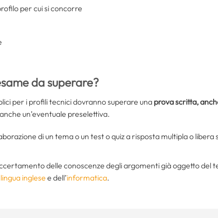
rofilo per cui si concorre
e
’esame da superare?
blici per i profili tecnici dovranno superare una
prova scritta, anch
i anche un’eventuale preselettiva.
laborazione di un tema o un test o quiz a risposta multipla o libera 
l’accertamento delle conoscenze degli argomenti già oggetto del tes
lingua inglese
e dell’
informatica
.