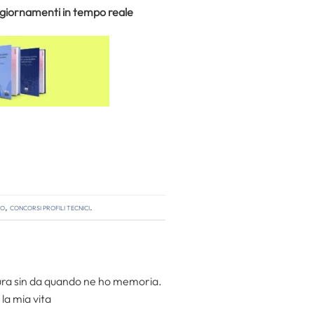
aggiornamenti in tempo reale
so
,
concorsi profili tecnici
.
ttura sin da quando ne ho memoria.
la mia vita