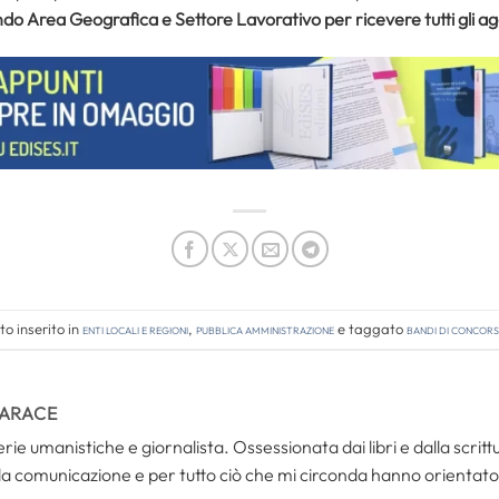
do Area Geografica e Settore Lavorativo per ricevere tutti gli 
o inserito in
Enti locali e regioni
,
Pubblica amministrazione
e taggato
bandi di concor
TARACE
rie umanistiche e giornalista. Ossessionata dai libri e dalla scri
la comunicazione e per tutto ciò che mi circonda hanno orientato 