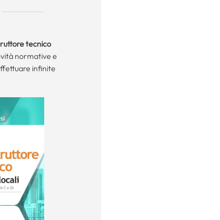
truttore tecnico
novità normative e
fettuare infinite