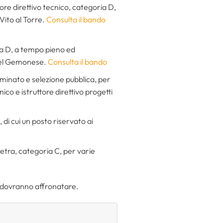
ttore direttivo tecnico, categoria D,
ito al Torre.
Consulta il bando
oria D, a tempo pieno ed
 del Gemonese.
Consulta il bando
erminato e selezione pubblica, per
ico e istruttore direttivo progetti
 di cui un posto riservato ai
metra, categoria C, per varie
i dovranno affronatare.