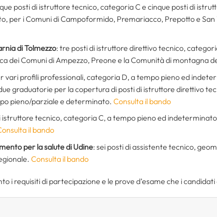
nque posti di istruttore tecnico, categoria C e cinque posti di istru
o, per i Comuni di Campoformido, Premariacco, Prepotto e San V
rnia di Tolmezzo
: tre posti di istruttore direttivo tecnico, categ
nica dei Comuni di Ampezzo, Preone e la Comunità di montagna
per vari profili professionali, categoria D, a tempo pieno ed indet
ue graduatorie per la copertura di posti di istruttore direttivo tecn
mpo pieno/parziale e determinato.
Consulta il bando
di istruttore tecnico, categoria C, a tempo pieno ed indeterminato,
onsulta il bando
ento per la salute di Udine
: sei posti di assistente tecnico, geo
regionale.
Consulta il bando
 i requisiti di partecipazione e le prove d’esame che i candidat