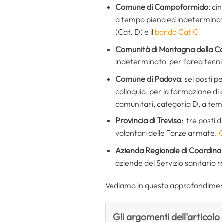
Comune di Campoformido
: ci
a tempo pieno ed indeterminat
(Cat. D) e il
bando Cat C
Comunità di Montagna della Ca
indeterminato, per l’area tec
Comune di Padova
: sei posti 
colloquio, per la formazione di d
comunitari, categoria D, a te
Provincia di Treviso
: tre posti 
volontari delle Forze armate.
C
Azienda Regionale di Coordinam
aziende del Servizio sanitario 
Vediamo in questo approfondimento
Gli argomenti dell'articolo