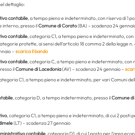
l dettaglio:
tivo contabile
, a tempo pieno e indeterminato, con riserva di 1 po
 interno, presso il
Comune di Corato
(BA) – scadenza 24 gennai
tivo contabile
, categoria C1, a tempo pieno e indeterminato, con ri
ategorie protette, ai sensi dell’articolo 18 comma 2 della legge n. 
ennaio –
scarica il bando
tivo contabile
, categoria C, a tempo pieno e indeterminato, con ris
resso il
Comune di Lacedonia
(AV) – scadenza 24 gennaio –
scar
categoria C1, a tempo pieno e indeterminato, per vari Comuni del
ntabile
, categoria D, a tempo indeterminato, presso il
Comune di
tivo
, categoria C1, a tempo pieno e indeterminato, di cui 2 posti pe
imele
(LT) – scadenza 27 gennaio
mministrativo contabile
, categoria D1, di cui 1 posto per l’area ec