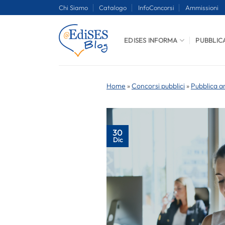
Salta
Chi Siamo
Catalogo
InfoConcorsi
Ammissioni
ai
contenuti
EDISES INFORMA
PUBBLIC
Home
»
Concorsi pubblici
»
Pubblica a
30
Dic