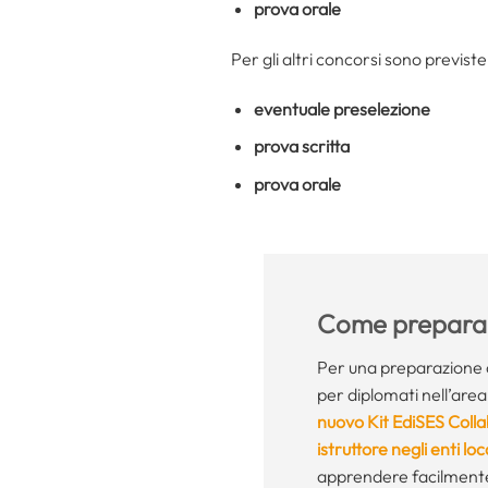
prova orale
Per gli altri concorsi sono previst
eventuale preselezione
prova scritta
prova orale
Come preparar
Per una preparazione 
per diplomati nell’area 
nuovo Kit EdiSES Colla
istruttore negli enti l
apprendere facilmen