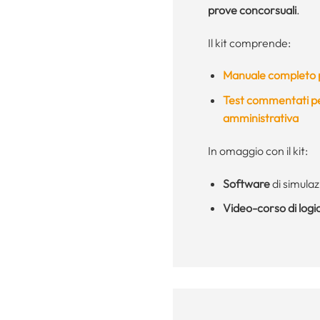
prove concorsuali
.
Il kit comprende:
Manuale completo p
Test commentati per
amministrativa
In omaggio con il kit:
Software
di simulaz
Video-corso di logi