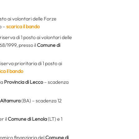
sto ai volontari delle Forze
o –
scarica il bando
serva di 1 posto ai volontari delle
68/1999, presso il
Comune di
erva prioritaria di 1 posto ai
ica il bando
la
Provincia di Lecco
– scadenza
 Altamura
(BA) – scadenza 12
r il
Comune di Lenola
(LT) e 1
onomico finanziaria del
Comune di