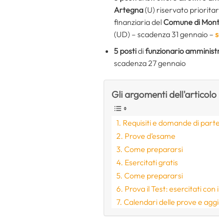
Artegna
(U) riservato priorita
finanziaria del
Comune di Mon
(UD) – scadenza 31 gennaio –
s
5 posti
di
funzionario amministr
scadenza 27 gennaio
Gli argomenti dell'articolo
Requisiti e domande di part
Prove d’esame
Come prepararsi
Esercitati gratis
Come prepararsi
Prova il Test: esercitati con
Calendari delle prove e agg