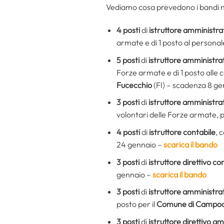
Vediamo cosa prevedono i bandi ne
4 posti
di
istruttore amministra
armate e di 1 posto al personale
5 posti
di
istruttore amministra
Forze armate e di 1 posto alle c
Fucecchio
(FI) – scadenza 8 g
3 posti
di
istruttore amministra
volontari delle Forze armate, p
4 posti
di
istruttore contabile
, 
24 gennaio –
scarica il bando
3 posti
di
istruttore direttivo co
gennaio –
scarica il bando
3 posti
di
istruttore amministra
posto per il
Comune di Campod
3 posti
di
istruttore direttivo a